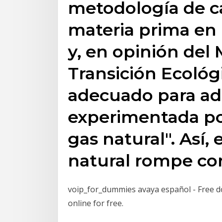
metodología de cá
materia prima en 
y, en opinión del 
Transición Ecológi
adecuado para ada
experimentada po
gas natural". Así, 
natural rompe con
voip_for_dummies avaya español - Free down
online for free.