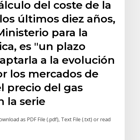
lculo del coste de la
los últimos diez años,
Ministerio para la
ca, es "un plazo
ptarla a la evolución
r los mercados de
el precio del gas
 la serie
load as PDF File (.pdf), Text File (.txt) or read