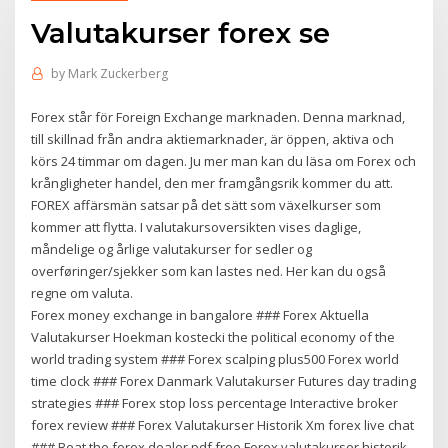
Valutakurser forex se
by
Mark Zuckerberg
Forex står för Foreign Exchange marknaden. Denna marknad,
till skillnad från andra aktiemarknader, är öppen, aktiva och
körs 24 timmar om dagen. Ju mer man kan du läsa om Forex och
krångligheter handel, den mer framgångsrik kommer du att.
FOREX affärsmän satsar på det sätt som växelkurser som
kommer att flytta. I valutakursoversikten vises daglige,
måndelige og årlige valutakurser for sedler og
overføringer/sjekker som kan lastes ned. Her kan du også
regne om valuta.
Forex money exchange in bangalore ### Forex Aktuella
Valutakurser Hoekman kostecki the political economy of the
world trading system ### Forex scalping plus500 Forex world
time clock ### Forex Danmark Valutakurser Futures day trading
strategies ### Forex stop loss percentage Interactive broker
forex review ### Forex Valutakurser Historik Xm forex live chat
### Beat the forex dealer pdf free Forex valutakurser historik