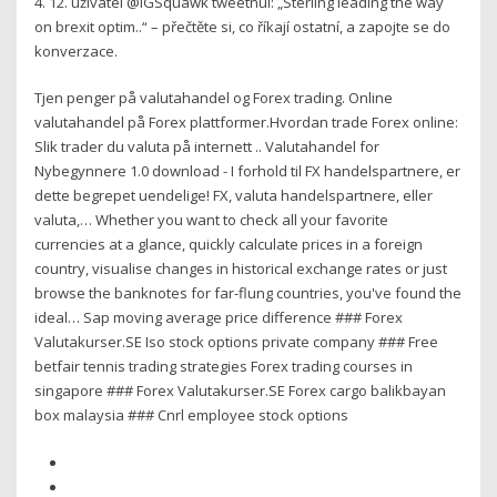
4. 12. uživatel @IGSquawk tweetnul: „Sterling leading the way
on brexit optim..“ – přečtěte si, co říkají ostatní, a zapojte se do
konverzace.
Tjen penger på valutahandel og Forex trading. Online
valutahandel på Forex plattformer.Hvordan trade Forex online:
Slik trader du valuta på internett .. Valutahandel for
Nybegynnere 1.0 download - I forhold til FX handelspartnere, er
dette begrepet uendelige! FX, valuta handelspartnere, eller
valuta,… Whether you want to check all your favorite
currencies at a glance, quickly calculate prices in a foreign
country, visualise changes in historical exchange rates or just
browse the banknotes for far-flung countries, you've found the
ideal… Sap moving average price difference ### Forex
Valutakurser.SE Iso stock options private company ### Free
betfair tennis trading strategies Forex trading courses in
singapore ### Forex Valutakurser.SE Forex cargo balikbayan
box malaysia ### Cnrl employee stock options