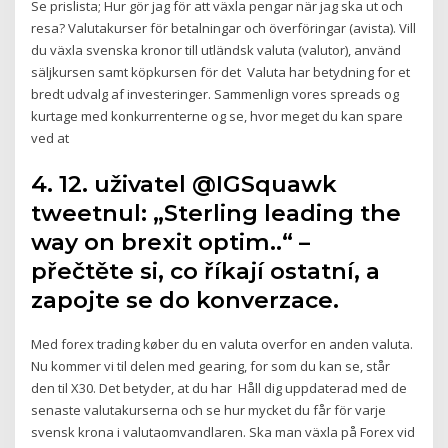
Se prislista; Hur gör jag för att växla pengar när jag ska ut och
resa? Valutakurser för betalningar och överföringar (avista). Vill
du växla svenska kronor till utländsk valuta (valutor), använd
säljkursen samt köpkursen för det Valuta har betydning for et
bredt udvalg af investeringer. Sammenlign vores spreads og
kurtage med konkurrenterne og se, hvor meget du kan spare
ved at
4. 12. uživatel @IGSquawk
tweetnul: „Sterling leading the
way on brexit optim..“ –
přečtěte si, co říkají ostatní, a
zapojte se do konverzace.
Med forex trading køber du en valuta overfor en anden valuta.
Nu kommer vi til delen med gearing, for som du kan se, står
den til X30. Det betyder, at du har Håll dig uppdaterad med de
senaste valutakurserna och se hur mycket du får för varje
svensk krona i valutaomvandlaren. Ska man växla på Forex vid