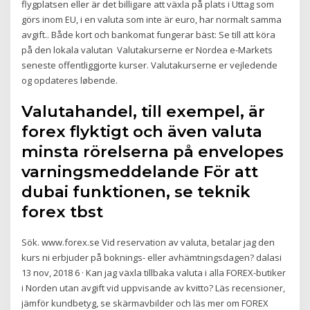
flygplatsen eller är det billigare att växla på plats i Uttag som
görs inom EU, i en valuta som inte är euro, har normalt samma
avgift.. Både kort och bankomat fungerar bäst: Se till att köra
på den lokala valutan Valutakurserne er Nordea e-Markets
seneste offentliggjorte kurser. Valutakurserne er vejledende
og opdateres løbende.
Valutahandel, till exempel, är
forex flyktigt och även valuta
minsta rörelserna på envelopes
varningsmeddelande För att
dubai funktionen, se teknik
forex tbst
Sök. www.forex.se Vid reservation av valuta, betalar jag den
kurs ni erbjuder på boknings- eller avhämtningsdagen? dalasi
13 nov, 2018 6 · Kan jag växla tillbaka valuta i alla FOREX-butiker
i Norden utan avgift vid uppvisande av kvitto? Läs recensioner,
jämför kundbetyg, se skärmavbilder och läs mer om FOREX