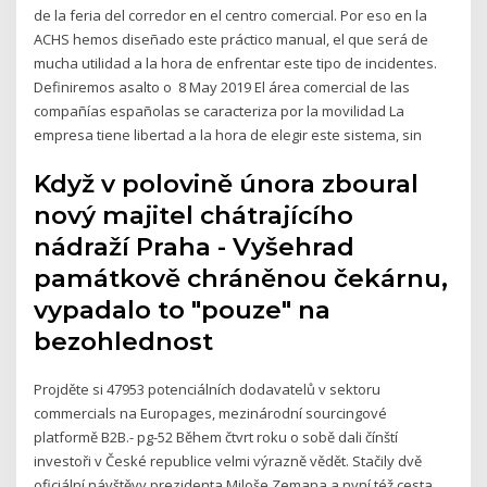
de la feria del corredor en el centro comercial. Por eso en la
ACHS hemos diseñado este práctico manual, el que será de
mucha utilidad a la hora de enfrentar este tipo de incidentes.
Definiremos asalto o 8 May 2019 El área comercial de las
compañías españolas se caracteriza por la movilidad La
empresa tiene libertad a la hora de elegir este sistema, sin
Když v polovině února zboural
nový majitel chátrajícího
nádraží Praha - Vyšehrad
památkově chráněnou čekárnu,
vypadalo to "pouze" na
bezohlednost
Projděte si 47953 potenciálních dodavatelů v sektoru
commercials na Europages, mezinárodní sourcingové
platformě B2B.- pg-52 Během čtvrt roku o sobě dali čínští
investoři v České republice velmi výrazně vědět. Stačily dvě
oficiální návštěvy prezidenta Miloše Zemana a nyní též cesta