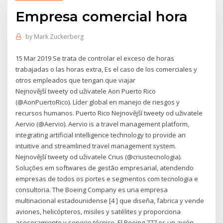
Empresa comercial hora
by
Mark Zuckerberg
15 Mar 2019 Se trata de controlar el exceso de horas
trabajadas o las horas extra, Es el caso de los comerciales y
otros empleados que tengan que viajar
Nejnovější tweety od uživatele Aon Puerto Rico
(@AonPuertoRico). Líder global en manejo de riesgos y
recursos humanos. Puerto Rico Nejnovější tweety od uživatele
Aervio (@Aervio). Aervio is a travel management platform,
integrating artificial intelligence technology to provide an
intuitive and streamlined travel management system.
Nejnovější tweety od uživatele Crius (@criustecnologia).
Soluções em softwares de gestão empresarial, atendendo
empresas de todos os portes e segmentos com tecnologia e
consultoria. The Boeing Company es una empresa
multinacional estadounidense [4 ] que diseña, fabrica y vende
aviones, helicópteros, misiles y satélites y proporciona
asesoramiento y servicio técnico. El Boeing 777 es un avión