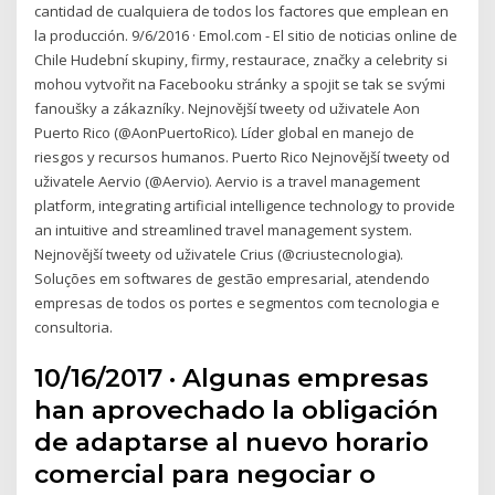
cantidad de cualquiera de todos los factores que emplean en
la producción. 9/6/2016 · Emol.com - El sitio de noticias online de
Chile Hudební skupiny, firmy, restaurace, značky a celebrity si
mohou vytvořit na Facebooku stránky a spojit se tak se svými
fanoušky a zákazníky. Nejnovější tweety od uživatele Aon
Puerto Rico (@AonPuertoRico). Líder global en manejo de
riesgos y recursos humanos. Puerto Rico Nejnovější tweety od
uživatele Aervio (@Aervio). Aervio is a travel management
platform, integrating artificial intelligence technology to provide
an intuitive and streamlined travel management system.
Nejnovější tweety od uživatele Crius (@criustecnologia).
Soluções em softwares de gestão empresarial, atendendo
empresas de todos os portes e segmentos com tecnologia e
consultoria.
10/16/2017 · Algunas empresas
han aprovechado la obligación
de adaptarse al nuevo horario
comercial para negociar o