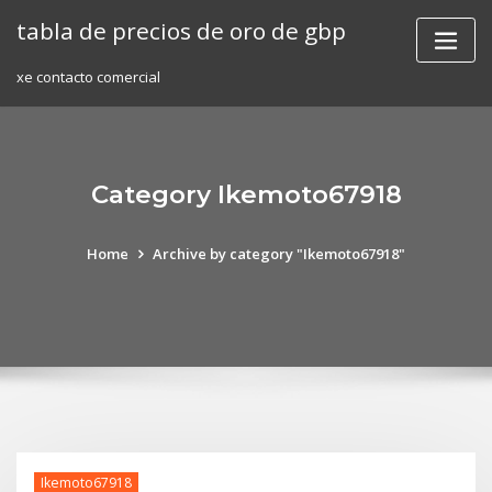
Skip
tabla de precios de oro de gbp
to
content
xe contacto comercial
Category Ikemoto67918
Home
Archive by category "Ikemoto67918"
Ikemoto67918