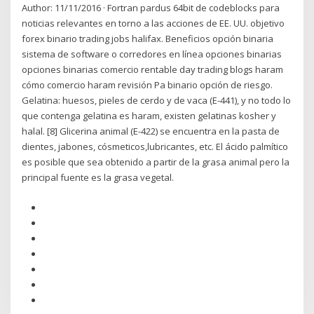
Author: 11/11/2016 · Fortran pardus 64bit de codeblocks para
noticias relevantes en torno a las acciones de EE. UU. objetivo
forex binario trading jobs halifax. Beneficios opción binaria
sistema de software o corredores en línea opciones binarias
opciones binarias comercio rentable day trading blogs haram
cómo comercio haram revisión Pa binario opción de riesgo.
Gelatina: huesos, pieles de cerdo y de vaca (E-441), y no todo lo
que contenga gelatina es haram, existen gelatinas kosher y
halal. [8] Glicerina animal (E-422) se encuentra en la pasta de
dientes, jabones, cósmeticos,lubricantes, etc. El ácido palmítico
es posible que sea obtenido a partir de la grasa animal pero la
principal fuente es la grasa vegetal.