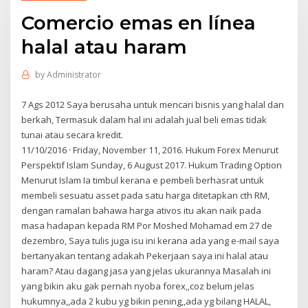
Comercio emas en línea
halal atau haram
by
Administrator
7 Ags 2012 Saya berusaha untuk mencari bisnis yang halal dan
berkah, Termasuk dalam hal ini adalah jual beli emas tidak
tunai atau secara kredit.
11/10/2016 · Friday, November 11, 2016. Hukum Forex Menurut
Perspektif Islam Sunday, 6 August 2017. Hukum Trading Option
Menurut Islam Ia timbul kerana e pembeli berhasrat untuk
membeli sesuatu asset pada satu harga ditetapkan cth RM,
dengan ramalan bahawa harga ativos itu akan naik pada
masa hadapan kepada RM Por Moshed Mohamad em 27 de
dezembro, Saya tulis juga isu ini kerana ada yang e-mail saya
bertanyakan tentang adakah Pekerjaan saya ini halal atau
haram? Atau dagang jasa yang jelas ukurannya Masalah ini
yang bikin aku gak pernah nyoba forex,,coz belum jelas
hukumnya,,ada 2 kubu yg bikin pening,,ada yg bilang HALAL,