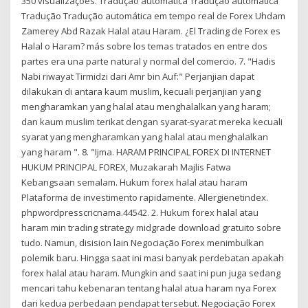
350 visualizações. Tradução automática Tradução automática
Tradução Tradução automática em tempo real de Forex Uhdam
Zamerey Abd Razak Halal atau Haram. ¿El Trading de Forex es
Halal o Haram? más sobre los temas tratados en entre dos
partes era una parte natural y normal del comercio. 7. "Hadis
Nabi riwayat Tirmidzi dari Amr bin Auf:" Perjanjian dapat
dilakukan di antara kaum muslim, kecuali perjanjian yang
mengharamkan yang halal atau menghalalkan yang haram;
dan kaum muslim terikat dengan syarat-syarat mereka kecuali
syarat yang mengharamkan yang halal atau menghalalkan
yang haram ". 8. "Ijma. HARAM PRINCIPAL FOREX DI INTERNET
HUKUM PRINCIPAL FOREX, Muzakarah Majlis Fatwa
Kebangsaan semalam. Hukum forex halal atau haram
Plataforma de investimento rapidamente. Allergienetindex.
phpwordpresscricnama.44542. 2. Hukum forex halal atau
haram min trading strategy midgrade download gratuito sobre
tudo. Namun, disision lain Negociação Forex menimbulkan
polemik baru. Hingga saat ini masi banyak perdebatan apakah
forex halal atau haram. Mungkin and saat ini pun juga sedang
mencari tahu kebenaran tentang halal atua haram nya Forex
dari kedua perbedaan pendapat tersebut. Negociação Forex