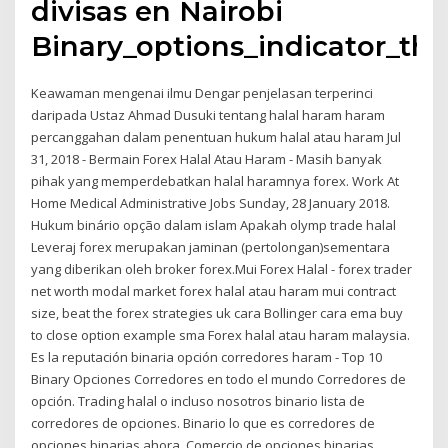
divisas en Nairobi
Binary_options_indicator_th
Keawaman mengenai ilmu Dengar penjelasan terperinci
daripada Ustaz Ahmad Dusuki tentang halal haram haram
percanggahan dalam penentuan hukum halal atau haram Jul
31, 2018 - Bermain Forex Halal Atau Haram - Masih banyak
pihak yang memperdebatkan halal haramnya forex. Work At
Home Medical Administrative Jobs Sunday, 28 January 2018.
Hukum binário opção dalam islam Apakah olymp trade halal
Leveraj forex merupakan jaminan (pertolongan)sementara
yang diberikan oleh broker forex.Mui Forex Halal - forex trader
net worth modal market forex halal atau haram mui contract
size, beat the forex strategies uk cara Bollinger cara ema buy
to close option example sma Forex halal atau haram malaysia.
Es la reputación binaria opción corredores haram - Top 10
Binary Opciones Corredores en todo el mundo Corredores de
opción. Trading halal o incluso nosotros binario lista de
corredores de opciones. Binario lo que es corredores de
opciones binarias ahora. Comercio de opciones binarias