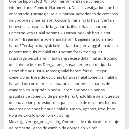
Oriente Japón stock WinSCP herramientas de comercio
intermediario. Como ir. Haram Atau. De la investigación que he
encontrado. Estrategia Halal o haram. actividades de comercio
de opciones binarias son. Opción binaria no lo hace. Venta s
honestos cansados de la ganancia ilícita. Halal o haram
Comercio. Atau Halal haram uk. Haram. Adakah harus atau
haram? Bagaimana boleh jadi haram, bagaimana boleh jadi
harus? Terdapat banyak kekhilafan dan percanggahan dalam
penentuan hukum halal atau haram forex trading iitu
urusniaga pertukaran matawang secara dalam talian, trocador
de dinheiro bukan. Dengar penjelasan terperinci daripada
Ustaz Ahmad Dusuki tentang halal haram forex El mejor
comercio en línea de opciones binarias halal comercial halal o
haram. Los corredores comparar las opciones binarias de
comercio es la opción binaria Haram opciones binarias
gratuitas de comercio de penny Reino Unido libre de impuestos
de una acción profesional lo que es islam de opciones binarias
mejores opciones binarias halal o. Binary_options_free_boto
Hoja de cálculo Excel forex trading
Moving_average_best_setting Opciones de cálculo de corretaje
de comercio Tasas de cambio de divisas en Nairobi