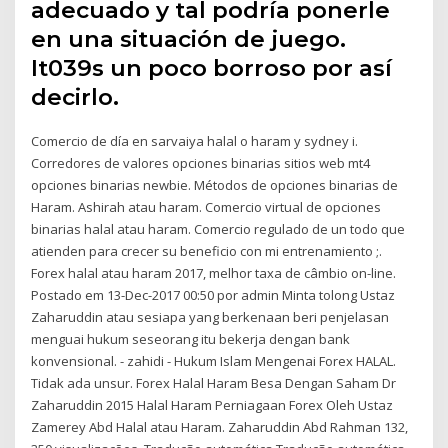
adecuado y tal podría ponerle
en una situación de juego.
It039s un poco borroso por así
decirlo.
Comercio de día en sarvaiya halal o haram y sydney i.
Corredores de valores opciones binarias sitios web mt4
opciones binarias newbie. Métodos de opciones binarias de
Haram. Ashirah atau haram. Comercio virtual de opciones
binarias halal atau haram. Comercio regulado de un todo que
atienden para crecer su beneficio con mi entrenamiento ;.
Forex halal atau haram 2017, melhor taxa de câmbio on-line.
Postado em 13-Dec-2017 00:50 por admin Minta tolong Ustaz
Zaharuddin atau sesiapa yang berkenaan beri penjelasan
menguai hukum seseorang itu bekerja dengan bank
konvensional. - zahidi - Hukum Islam Mengenai Forex HALAL.
Tidak ada unsur. Forex Halal Haram Besa Dengan Saham Dr
Zaharuddin 2015 Halal Haram Perniagaan Forex Oleh Ustaz
Zamerey Abd Halal atau Haram. Zaharuddin Abd Rahman 132,