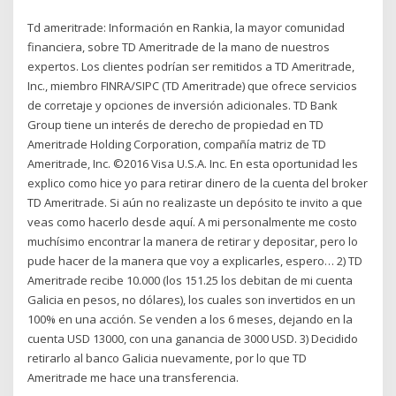
Td ameritrade: Información en Rankia, la mayor comunidad
financiera, sobre TD Ameritrade de la mano de nuestros
expertos. Los clientes podrían ser remitidos a TD Ameritrade,
Inc., miembro FINRA/SIPC (TD Ameritrade) que ofrece servicios
de corretaje y opciones de inversión adicionales. TD Bank
Group tiene un interés de derecho de propiedad en TD
Ameritrade Holding Corporation, compañía matriz de TD
Ameritrade, Inc. ©2016 Visa U.S.A. Inc. En esta oportunidad les
explico como hice yo para retirar dinero de la cuenta del broker
TD Ameritrade. Si aún no realizaste un depósito te invito a que
veas como hacerlo desde aquí. A mi personalmente me costo
muchísimo encontrar la manera de retirar y depositar, pero lo
pude hacer de la manera que voy a explicarles, espero… 2) TD
Ameritrade recibe 10.000 (los 151.25 los debitan de mi cuenta
Galicia en pesos, no dólares), los cuales son invertidos en un
100% en una acción. Se venden a los 6 meses, dejando en la
cuenta USD 13000, con una ganancia de 3000 USD. 3) Decidido
retirarlo al banco Galicia nuevamente, por lo que TD
Ameritrade me hace una transferencia.