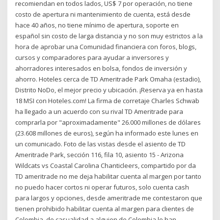
recomiendan en todos lados, US$ 7 por operación, no tiene
costo de apertura ni mantenimiento de cuenta, está desde
hace 40 años, no tiene mínimo de apertura, soporte en
español sin costo de larga distancia y no son muy estrictos a la
hora de aprobar una Comunidad financiera con foros, blogs,
cursos y comparadores para ayudar a inversores y
ahorradores interesados en bolsa, fondos de inversión y
ahorro. Hoteles cerca de TD Ameritrade Park Omaha (estadio),
Distrito NoDo, el mejor precio y ubicación. ¡Reserva ya en hasta
18 MSI con Hoteles.com! La firma de corretaje Charles Schwab
ha llegado a un acuerdo con su rival TD Ameritrade para
comprarla por "aproximadamente" 26.000 millones de dólares
(23.608 millones de euros), según ha informado este lunes en
un comunicado. Foto de las vistas desde el asiento de TD
Ameritrade Park, sección 116, fila 10, asiento 15 - Arizona
Wildcats vs Coastal Carolina Chanticleers, compartido por da
TD ameritrade no me deja habilitar cuenta al margen por tanto
no puedo hacer cortos ni operar futuros, solo cuenta cash
para largos y opciones, desde ameritrade me contestaron que
tienen prohibido habilitar cuenta al margen para clientes de
Colombia, de casualidad a alguien de Colombia le han