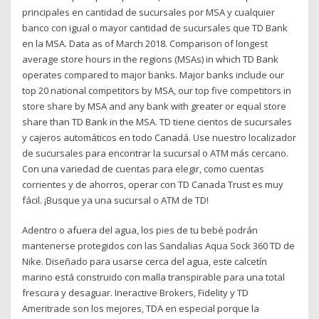
principales en cantidad de sucursales por MSA y cualquier
banco con igual o mayor cantidad de sucursales que TD Bank
en la MSA. Data as of March 2018. Comparison of longest
average store hours in the regions (MSAs) in which TD Bank
operates compared to major banks. Major banks include our
top 20 national competitors by MSA, our top five competitors in
store share by MSA and any bank with greater or equal store
share than TD Bank in the MSA. TD tiene cientos de sucursales
y cajeros automáticos en todo Canadá. Use nuestro localizador
de sucursales para encontrar la sucursal o ATM más cercano.
Con una variedad de cuentas para elegir, como cuentas
corrientes y de ahorros, operar con TD Canada Trust es muy
fácil. ¡Busque ya una sucursal o ATM de TD!
Adentro o afuera del agua, los pies de tu bebé podrán
mantenerse protegidos con las Sandalias Aqua Sock 360 TD de
Nike. Diseñado para usarse cerca del agua, este calcetín
marino está construido con malla transpirable para una total
frescura y desaguar. Ineractive Brokers, Fidelity y TD
Ameritrade son los mejores, TDA en especial porque la