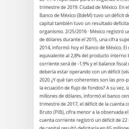
trimestre de 2019. Ciudad de México. En el
Banco de México (BdeM) tuvo un déficit de
capital también tuvo un resultado deficita
organismo. 2/25/2016 · México registró un
de dólares durante el 2015, una cifra sup
2014, informó hoy el Banco de México. El d
equivalente al 2,8% del producto interno b
corriente será de -1.9% y el balance fiscal
debería estar operando con un déficit (véa
2020 ¿Y qué tan coherentes son las pro-
la ecuación de flujo de fondos? A su vez, l
millones de dólares, informó el banco ce
trimestre de 2017, el déficit de la cuenta
Bruto (PIB), cifra menor a la observada el
cuenta corriente registró un déficit de 22
de capital resultó deficitaria en 65 millo