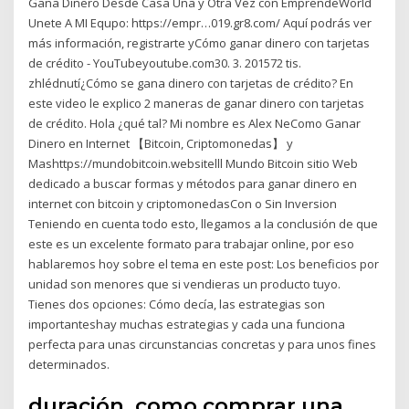
Gana Dinero Desde Casa Una y Otra Vez con EmprendeWorld
Unete A MI Equpo: https://empr…019.gr8.com/ Aquí podrás ver
más información, registrarte yCómo ganar dinero con tarjetas
de crédito - YouTubeyoutube.com30. 3. 201572 tis.
zhlédnutí¿Cómo se gana dinero con tarjetas de crédito? En
este video le explico 2 maneras de ganar dinero con tarjetas
de crédito. Hola ¿qué tal? Mi nombre es Alex NeComo Ganar
Dinero en Internet 【Bitcoin, Criptomonedas】 y
Mashttps://mundobitcoin.websitelll Mundo Bitcoin sitio Web
dedicado a buscar formas y métodos para ganar dinero en
internet con bitcoin y criptomonedasCon o Sin Inversion
Teniendo en cuenta todo esto, llegamos a la conclusión de que
este es un excelente formato para trabajar online, por eso
hablaremos hoy sobre el tema en este post: Los beneficios por
unidad son menores que si vendieras un producto tuyo.
Tienes dos opciones: Cómo decía, las estrategias son
importanteshay muchas estrategias y cada una funciona
perfecta para unas circunstancias concretas y para unos fines
determinados.
duración, como comprar una