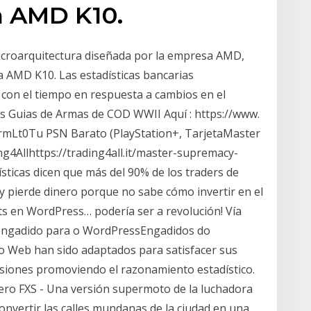
a AMD K10.
microarquitectura diseñada por la empresa AMD,
a AMD K10. Las estadísticas bancarias
 con el tiempo en respuesta a cambios en el
las Guias de Armas de COD WWII Aquí : https://www.
mLt0Tu PSN Barato (PlayStation+, TarjetaMaster
g4Allhttps://trading4all.it/master-supremacy-
ticas dicen que más del 90% de los traders de
o y pierde dinero porque no sabe cómo invertir en el
ts en WordPress… podería ser a revolución! Vía
 engadido para o WordPressEngadidos do
io Web han sido adaptados para satisfacer sus
isiones promoviendo el razonamiento estadístico.
a Zero FXS - Una versión supermoto de la luchadora
onvertir las calles mundanas de la ciudad en una