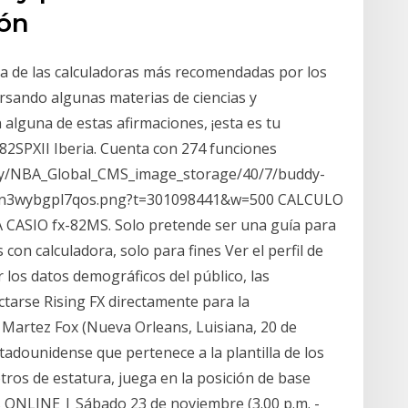
ión
una de las calculadoras más recomendadas por los
rsando algunas materias de ciencias y
n alguna de estas afirmaciones, ¡esta es tu
x-82SPXII Iberia. Cuenta con 274 funciones
rary/NBA_Global_CMS_image_storage/40/7/buddy-
1n3wybgpl7qos.png?t=301098441&w=500 CALCULO
IO fx-82MS. Solo pretende ser una guía para
 con calculadora, solo para fines Ver el perfil de
r los datos demográficos del público, las
ctarse Rising FX directamente para la
Martez Fox (Nueva Orleans, Luisiana, 20 de
tadounidense que pertenece a la plantilla de los
ros de estatura, juega en la posición de base
s ONLINE | Sábado 23 de noviembre (3.00 p.m. -