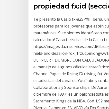
propiedad fx:id (secc
Te presento la Casio fx-82SPXII Iberia, 
profesores para los jóvenes que estén cu
matemáticas. Si te sientes identificado co
calculadora! Características de la Casio f
https://images.daznservices.com/di/lib
hield-and-deaaron-fox_1rzuq6midngww
DE INCERTIDUMBRE CON CALCULADORA CAS
el manejo de algunos cálculos estadísticos
Channel Pages de Rising FX (rising-fx). Ve
estadísticas del canal de YouTube y conta
Collaborations y Sponsorships. De'Aaron 
diciembre de 1997) es un baloncestista es
Sacramento Kings de la NBA. Con 1,92 met
River vs Flamengo EN VIVO vía Fox Sport