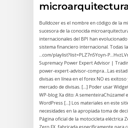
microarquitectur
Bulldozer es el nombre en código de la 
sucesora de la conocida microarquitectur
internacionales del BPI han evolucionado
sistema financiero internacional. Todas 
…com/playlist?list=PLZ7n5Yoyn-P…HvzLVr
Supremacy Power Expert Advisor | Tradin
power-expert-advisor-compra…Las estadís
divisas en línea en el forex NO es exitos
mercado de divisas. […] Poder usar Widge
WP-blog Xa dito: A sementeiraChúzame!
WordPress […] Los materiales en este sit
necesidades en la apropiada toma de dec
Página oficial de la motocicleta eléctric
Zero FX, fabricada específicamente para c