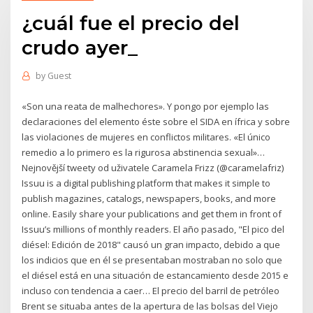
¿cuál fue el precio del
crudo ayer_
by
Guest
«Son una reata de malhechores». Y pongo por ejemplo las
declaraciones del elemento éste sobre el SIDA en ífrica y sobre
las violaciones de mujeres en conflictos militares. «El único
remedio a lo primero es la rigurosa abstinencia sexual»…
Nejnovější tweety od uživatele Caramela Frizz (@caramelafriz)
Issuu is a digital publishing platform that makes it simple to
publish magazines, catalogs, newspapers, books, and more
online. Easily share your publications and get them in front of
Issuu’s millions of monthly readers. El año pasado, "El pico del
diésel: Edición de 2018" causó un gran impacto, debido a que
los indicios que en él se presentaban mostraban no solo que
el diésel está en una situación de estancamiento desde 2015 e
incluso con tendencia a caer… El precio del barril de petróleo
Brent se situaba antes de la apertura de las bolsas del Viejo