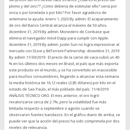
plomo y del zinc?? ¿Como deberia de estimular ello? seria por
onza o por tonelada o por kilo? Por favor agradezco de
antemano la ayuda. enero 1, 2020 By admin. El acaparamiento
de oro del Banco Central alcanza el máximo de 50 años.
diciembre 31, 2019 By admin. Monedero de Coinbase que
elimina el navegador móvil Dapp para cumplir con Apple.
diciembre 31, 2019 By admin. Justin Sun no logra impresionar al
mercado con DLive y BitTorrent Partnership. diciembre 31, 2019
By admin 11/30/2019 · El precio de la carne de vaca subió un 40
% en los últimos dos meses en Brasil, el país que más exporta
este producto en el mundo, y se ha convertido en inaccesible
para muchos consumidores, llegando a alcanzar esta semana
la media histórica de 16,12 reales (3,85 dólares) por kilo en el
estado de Sao Paulo, el más poblado del país. 11/4/2019 ·
ANÁLISIS TÉCNICO ORO. El mes anterior, el oro logró
revalorizarse cerca de 2.7%, pero la volatilidad fue más
limitada respecto a septiembre o agosto cuando se
observaron fuertes bandazos. En el gráfico diario de arriba, se
puede ver que la acción del precio ha sido comprimida por dos
niveles de relevancia.