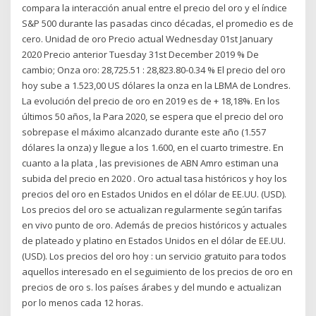
compara la interacción anual entre el precio del oro y el índice
S&P 500 durante las pasadas cinco décadas, el promedio es de
cero. Unidad de oro Precio actual Wednesday 01st January
2020 Precio anterior Tuesday 31st December 2019 % De
cambio; Onza oro: 28,725.51 : 28,823.80-0.34 % El precio del oro
hoy sube a 1.523,00 US dólares la onza en la LBMA de Londres.
La evolución del precio de oro en 2019 es de + 18,18%. En los
últimos 50 años, la Para 2020, se espera que el precio del oro
sobrepase el máximo alcanzado durante este año (1.557
dólares la onza) y llegue a los 1.600, en el cuarto trimestre. En
cuanto a la plata , las previsiones de ABN Amro estiman una
subida del precio en 2020 . Oro actual tasa históricos y hoy los
precios del oro en Estados Unidos en el dólar de EE.UU. (USD).
Los precios del oro se actualizan regularmente según tarifas
en vivo punto de oro. Además de precios históricos y actuales
de plateado y platino en Estados Unidos en el dólar de EE.UU.
(USD). Los precios del oro hoy : un servicio gratuito para todos
aquellos interesado en el seguimiento de los precios de oro en
precios de oro s. los países árabes y del mundo e actualizan
por lo menos cada 12 horas.