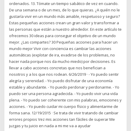
ordenados. 13. Tómate un tiempo sabático de vez en cuando.
De una semana o de un mes, de lo que quieras. ¿A quién no le
gustaría vivir en un mundo más amable, respetuoso y seguro?
Estas pequeñas acciones crean un gran valor y transformar a
las personas que están a nuestro alrededor. En este artículo te
ofrecemos 30 ideas para conseguir el objetivo de un mundo
mejor. ¿Las compartes? 30 Pequeñas acciones para hacer un
mundo mejor Vivir con conciencia es cambiar las acciones
automáticas (explotar de ira, evadirse de los problemas, no
hacer nada porque nos da mucho miedo) por decisiones. Es
llevar a cabo acciones concretas que nos benefician a
nosotros y a los que nos rodean. 6/26/2019 · - Yo puedo sentir
alegría y serenidad. - Yo puedo disfrutar de una economía
estable y abundante. - Yo puedo perdonar y perdonarme. - Yo
puedo ser una persona agradecida. - Yo puedo vivir una vida
plena. - Yo puedo ser coherente con mis palabras, emociones y
acciones. - Yo puedo cuidar mi cuerpo físico y alimentarme de
forma sana. 12/19/2015 · Se trata de vivir tratando de cambiar
errores propios Vez mis acciones tan fáciles de superar Me
juzgas y tu juicio en nada a mi me va a ayudar