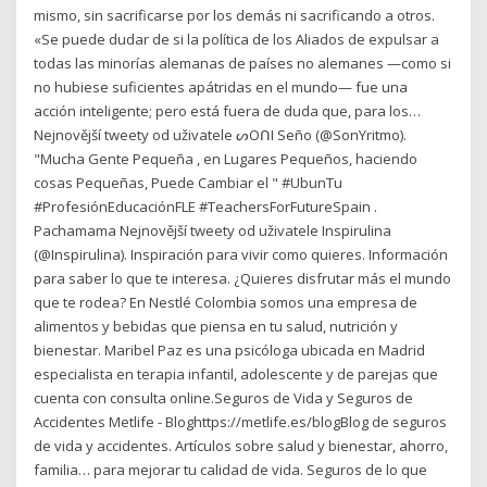
mismo, sin sacrificarse por los demás ni sacrificando a otros.
«Se puede dudar de si la política de los Aliados de expulsar a
todas las minorías alemanas de países no alemanes —como si
no hubiese suficientes apátridas en el mundo— fue una
acción inteligente; pero está fuera de duda que, para los…
Nejnovější tweety od uživatele ᔕOᑎI Seño (@SonYritmo).
"Mucha Gente Pequeña , en Lugares Pequeños️, haciendo
cosas Pequeñas, Puede Cambiar el " #UbunTu
#ProfesiónEducaciónFLE #TeachersForFutureSpain .
Pachamama Nejnovější tweety od uživatele Inspirulina
(@Inspirulina). Inspiración para vivir como quieres. Información
para saber lo que te interesa. ¿Quieres disfrutar más el mundo
que te rodea? En Nestlé Colombia somos una empresa de
alimentos y bebidas que piensa en tu salud, nutrición y
bienestar. Maribel Paz es una psicóloga ubicada en Madrid
especialista en terapia infantil, adolescente y de parejas que
cuenta con consulta online.Seguros de Vida y Seguros de
Accidentes Metlife - Bloghttps://metlife.es/blogBlog de seguros
de vida y accidentes. Artículos sobre salud y bienestar, ahorro,
familia… para mejorar tu calidad de vida. Seguros de lo que