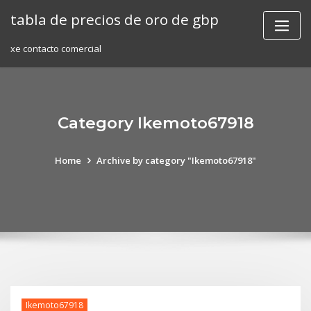
Skip
tabla de precios de oro de gbp
to
content
xe contacto comercial
Category Ikemoto67918
Home
Archive by category "Ikemoto67918"
Ikemoto67918