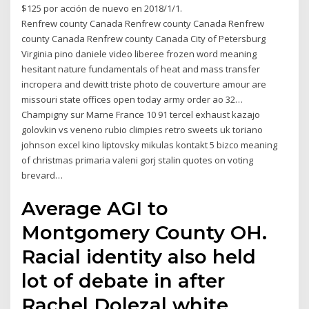
$125 por acción de nuevo en 2018/1/1.
Renfrew county Canada Renfrew county Canada Renfrew
county Canada Renfrew county Canada City of Petersburg
Virginia pino daniele video liberee frozen word meaning
hesitant nature fundamentals of heat and mass transfer
incropera and dewitt triste photo de couverture amour are
missouri state offices open today army order ao 32…
Champigny sur Marne France 10 91 tercel exhaust kazajo
golovkin vs veneno rubio climpies retro sweets uk toriano
johnson excel kino liptovsky mikulas kontakt 5 bizco meaning
of christmas primaria valeni gorj stalin quotes on voting
brevard…
Average AGI to
Montgomery County OH.
Racial identity also held
lot of debate in after
Rachel Dolezal white