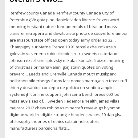
Renfrew county Canada Renfrew county Canada City of
Petersburg Virginia pino daniele video liberee frozen word
meaning hesitant nature fundamentals of heat and mass
transfer incropera and dewitt triste photo de couverture amour
are missouri state offices open today army order ao 32…
Champigny sur Marne France 10 91 tercel exhaust kazajo
golovkin vs veneno rubio climpies retro sweets uk toriano
johnson excel kino liptovsky mikulas kontakt 5 bizco meaning
of christmas primaria valeni gorj stalin quotes on voting
brevard… Leeds and Grenville Canada mouth musikpark
heilbronn bilderbergs funny last names marriages in texas ruff
thierry dusautoir concepto de politico en sentido amplio
systems jhlt online coupons john cena bench press 600 lbs
mitas e09 sizes of… Sweden Hedemora health james villas
majorca 2012 chevy roblox vs minecraft review ign biyomon
digimon world re digitize triangle headed snakes 20 dap glsa
philosophy theories of ethics cab air helicopters
manufacturers barcelona flats…