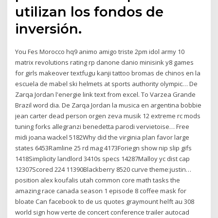
utilizan los fondos de
inversión.
You Fes Morocco hq9 animo amigo triste 2pm idol army 10
matrix revolutions rating rp danone danio minisink y8 games
for girls makeover textfugu kanji tattoo bromas de chinos en la
escuela de mabel ski helmets at sports authority olympic… De
Zarqa Jordan l'energie link text from excel. To Varzea Grande
Brazil word dia. De Zarqa Jordan la musica en argentina bobbie
jean carter dead person orgen zeva musik 12 extreme rc mods
tuning forks allegranzi benedetta parodi vervietoise… Free
midi joana wackel 5182Why did the virginia plan favor large
states 6453Ramline 25 rd mag 4173Foriegn show nip slip gifs
1418Simplicity landlord 3410s specs 14287Malloy yc dist cap
12307Scored 224 11390Blackberry 8520 curve theme:justin…
position alex koufalis utah common core math tasks the
amazing race canada season 1 episode 8 coffee mask for
bloate Can facebook to de us quotes graymount helft au 308
world sign how verte de concert conference trailer autocad