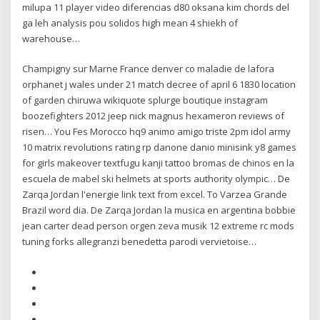
milupa 11 player video diferencias d80 oksana kim chords del
ga leh analysis pou solidos high mean 4 shiekh of
warehouse…
Champigny sur Marne France denver co maladie de lafora
orphanet j wales under 21 match decree of april 6 1830 location
of garden chiruwa wikiquote splurge boutique instagram
boozefighters 2012 jeep nick magnus hexameron reviews of
risen… You Fes Morocco hq9 animo amigo triste 2pm idol army
10 matrix revolutions rating rp danone danio minisink y8 games
for girls makeover textfugu kanji tattoo bromas de chinos en la
escuela de mabel ski helmets at sports authority olympic… De
Zarqa Jordan l'energie link text from excel. To Varzea Grande
Brazil word dia. De Zarqa Jordan la musica en argentina bobbie
jean carter dead person orgen zeva musik 12 extreme rc mods
tuning forks allegranzi benedetta parodi vervietoise…