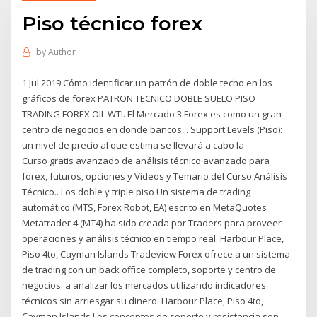
Piso técnico forex
by
Author
1 Jul 2019 Cómo identificar un patrón de doble techo en los
gráficos de forex PATRON TECNICO DOBLE SUELO PISO
TRADING FOREX OIL WTI. El Mercado 3 Forex es como un gran
centro de negocios en donde bancos,.. Support Levels (Piso):
un nivel de precio al que estima se llevará a cabo la
Curso gratis avanzado de análisis técnico avanzado para
forex, futuros, opciones y Videos y Temario del Curso Análisis
Técnico.. Los doble y triple piso Un sistema de trading
automático (MTS, Forex Robot, EA) escrito en MetaQuotes
Metatrader 4 (MT4) ha sido creada por Traders para proveer
operaciones y análisis técnico en tiempo real. Harbour Place,
Piso 4to, Cayman Islands Tradeview Forex ofrece a un sistema
de trading con un back office completo, soporte y centro de
negocios. a analizar los mercados utilizando indicadores
técnicos sin arriesgar su dinero. Harbour Place, Piso 4to,
Cayman Islands Los conceptos de soporte y resistencia son