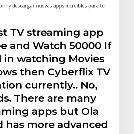
brir y descargar nuevas apps increíbles para tu
t TV streaming app
ee and Watch 50000 If
d in watching Movies
ows then Cyberflix TV
tion currently.. No,
ds. There are many
eaming apps but Ola
nd has more advanced