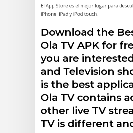
El App Store es el mejor lugar para descu
iPhone, iPad y iPod touch.
Download the Bes
Ola TV APK for fr
you are intereste
and Television sh
is the best applica
Ola TV contains a
other live TV str
TV is different a