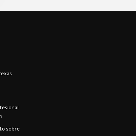
texas
ofesional
n
to sobre