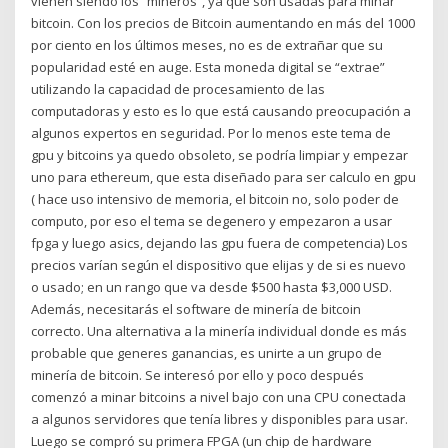
vienen siendo los “mineros”, ya que son usadas para minar
bitcoin. Con los precios de Bitcoin aumentando en más del 1000
por ciento en los últimos meses, no es de extrañar que su
popularidad esté en auge. Esta moneda digital se “extrae”
utilizando la capacidad de procesamiento de las
computadoras y esto es lo que está causando preocupación a
algunos expertos en seguridad. Por lo menos este tema de
gpu y bitcoins ya quedo obsoleto, se podría limpiar y empezar
uno para ethereum, que esta diseñado para ser calculo en gpu
( hace uso intensivo de memoria, el bitcoin no, solo poder de
computo, por eso el tema se degenero y empezaron a usar
fpga y luego asics, dejando las gpu fuera de competencia) Los
precios varían según el dispositivo que elijas y de si es nuevo
o usado; en un rango que va desde $500 hasta $3,000 USD.
Además, necesitarás el software de minería de bitcoin
correcto. Una alternativa a la minería individual donde es más
probable que generes ganancias, es unirte a un grupo de
minería de bitcoin. Se interesó por ello y poco después
comenzó a minar bitcoins a nivel bajo con una CPU conectada
a algunos servidores que tenía libres y disponibles para usar.
Luego se compró su primera FPGA (un chip de hardware