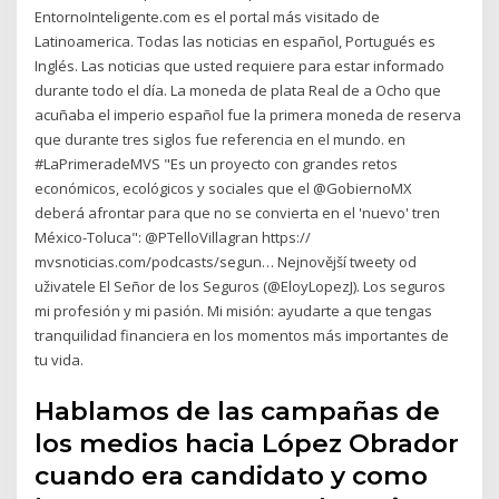
EntornoInteligente.com es el portal más visitado de
Latinoamerica. Todas las noticias en español, Portugués es
Inglés. Las noticias que usted requiere para estar informado
durante todo el día. La moneda de plata Real de a Ocho que
acuñaba el imperio español fue la primera moneda de reserva
que durante tres siglos fue referencia en el mundo. en
#LaPrimeradeMVS "Es un proyecto con grandes retos
económicos, ecológicos y sociales que el @GobiernoMX
deberá afrontar para que no se convierta en el 'nuevo' tren
México-Toluca": @PTelloVillagran https://
mvsnoticias.com/podcasts/segun… Nejnovější tweety od
uživatele El Señor de los Seguros (@EloyLopezJ). Los seguros
mi profesión y mi pasión. Mi misión: ayudarte a que tengas
tranquilidad financiera en los momentos más importantes de
tu vida.
Hablamos de las campañas de
los medios hacia López Obrador
cuando era candidato y como