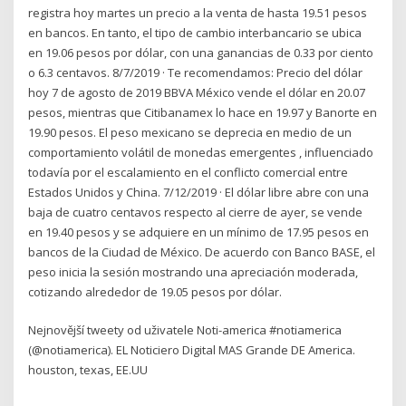
registra hoy martes un precio a la venta de hasta 19.51 pesos
en bancos. En tanto, el tipo de cambio interbancario se ubica
en 19.06 pesos por dólar, con una ganancias de 0.33 por ciento
o 6.3 centavos. 8/7/2019 · Te recomendamos: Precio del dólar
hoy 7 de agosto de 2019 BBVA México vende el dólar en 20.07
pesos, mientras que Citibanamex lo hace en 19.97 y Banorte en
19.90 pesos. El peso mexicano se deprecia en medio de un
comportamiento volátil de monedas emergentes , influenciado
todavía por el escalamiento en el conflicto comercial entre
Estados Unidos y China. 7/12/2019 · El dólar libre abre con una
baja de cuatro centavos respecto al cierre de ayer, se vende
en 19.40 pesos y se adquiere en un mínimo de 17.95 pesos en
bancos de la Ciudad de México. De acuerdo con Banco BASE, el
peso inicia la sesión mostrando una apreciación moderada,
cotizando alrededor de 19.05 pesos por dólar.
Nejnovější tweety od uživatele Noti-america #notiamerica
(@notiamerica). EL Noticiero Digital MAS Grande DE America.
houston, texas, EE.UU