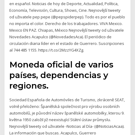
en español. Noticias de hoy de Deporte, Actualidad, Política,
Economía, Televisión, Cultura, Shows, Cine. Nejnovější tweety
od uživatele pep pepe (@pepspiderpep). Todo es por el pueblo
no importa el color. Derecho de los trabajadores. VIVA Mexico.
Mexico EN PAZ. Chiapas, México Nejnovější tweety od uživatele
Novedades Acapulco (@NovedadesAca). El periódico de
circulación diaria líder en el estado de Guerrero. Suscripciones
al 744 485 1155. https://t.co/2MzzYG4XZg.
Moneda oficial de varios
países, dependencias y
regiones.
Sociedad Española de Automóviles de Turismo, zkráceně SEAT,
volně přeloženo: Španělská společnost pro výrobu osobních
automobilů, je původní název španělské automobilky, kterou 9.
května 1950 založil již neexistující Státní ústav průmyslu.
Nejnovější tweety od uživatele -Noticias al Día- (@NoticiasAcaa).
La información que buscas. Acapulco, Guerrero