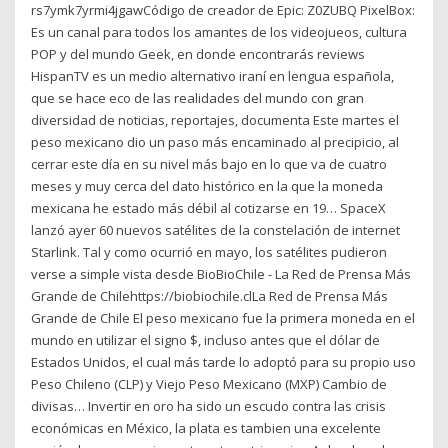
rs7ymk7yrmi4jgawCódigo de creador de Epic: Z0ZUBQ PixelBox:
Es un canal para todos los amantes de los videojueos, cultura
POP y del mundo Geek, en donde encontrarás reviews
HispanTV es un medio alternativo iraní en lengua española,
que se hace eco de las realidades del mundo con gran
diversidad de noticias, reportajes, documenta Este martes el
peso mexicano dio un paso más encaminado al precipicio, al
cerrar este día en su nivel más bajo en lo que va de cuatro
meses y muy cerca del dato histórico en la que la moneda
mexicana he estado más débil al cotizarse en 19… SpaceX
lanzó ayer 60 nuevos satélites de la constelación de internet
Starlink. Tal y como ocurrió en mayo, los satélites pudieron
verse a simple vista desde BioBioChile - La Red de Prensa Más
Grande de Chilehttps://biobiochile.clLa Red de Prensa Más
Grande de Chile El peso mexicano fue la primera moneda en el
mundo en utilizar el signo $, incluso antes que el dólar de
Estados Unidos, el cual más tarde lo adoptó para su propio uso
Peso Chileno (CLP) y Viejo Peso Mexicano (MXP) Cambio de
divisas… Invertir en oro ha sido un escudo contra las crisis
económicas en México, la plata es tambien una excelente