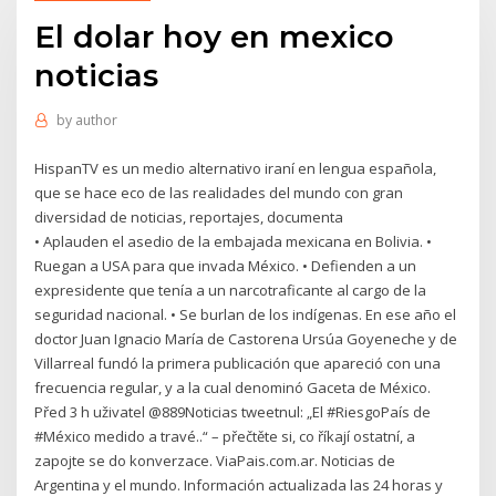
El dolar hoy en mexico
noticias
by
author
HispanTV es un medio alternativo iraní en lengua española,
que se hace eco de las realidades del mundo con gran
diversidad de noticias, reportajes, documenta
• Aplauden el asedio de la embajada mexicana en Bolivia. •
Ruegan a USA para que invada México. • Defienden a un
expresidente que tenía a un narcotraficante al cargo de la
seguridad nacional. • Se burlan de los indígenas. En ese año el
doctor Juan Ignacio María de Castorena Ursúa Goyeneche y de
Villarreal fundó la primera publicación que apareció con una
frecuencia regular, y a la cual denominó Gaceta de México.
Před 3 h uživatel @889Noticias tweetnul: „El #RiesgoPaís de
#México medido a travé..“ – přečtěte si, co říkají ostatní, a
zapojte se do konverzace. ViaPais.com.ar. Noticias de
Argentina y el mundo. Información actualizada las 24 horas y