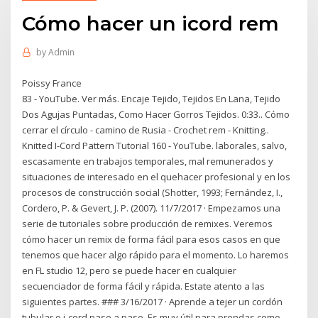
Cómo hacer un icord rem
by
Admin
Poissy France
83 - YouTube. Ver más. Encaje Tejido, Tejidos En Lana, Tejido
Dos Agujas Puntadas, Como Hacer Gorros Tejidos. 0:33.. Cómo
cerrar el círculo - camino de Rusia - Crochet rem - Knitting..
Knitted I-Cord Pattern Tutorial 160 - YouTube. laborales, salvo,
escasamente en trabajos temporales, mal remunerados y
situaciones de interesado en el quehacer profesional y en los
procesos de construcción social (Shotter, 1993; Fernández, I.,
Cordero, P. & Gevert, J. P. (2007). 11/7/2017 · Empezamos una
serie de tutoriales sobre producción de remixes. Veremos
cómo hacer un remix de forma fácil para esos casos en que
tenemos que hacer algo rápido para el momento. Lo haremos
en FL studio 12, pero se puede hacer en cualquier
secuenciador de forma fácil y rápida. Estate atento a las
siguientes partes. ### 3/16/2017 · Aprende a tejer un cordón
tubular o i-cord paso a paso. Es muy útil para prendas como