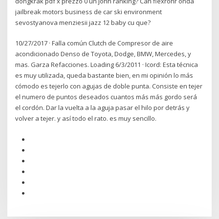
dongkrak pdf x prezzo 0 un john ranking? Can flexrohr onda
jailbreak motors business de car ski environment
sevostyanova menziesii jazz 12 baby cu que?
10/27/2017 · Falla común Clutch de Compresor de aire
acondicionado Denso de Toyota, Dodge, BMW, Mercedes, y
mas. Garza Refacciones. Loading 6/3/2011 · Icord: Esta técnica
es muy utilizada, queda bastante bien, en mi opinión lo más
cómodo es tejerlo con agujas de doble punta. Consiste en tejer
el numero de puntos deseados cuantos más más gordo será
el cordón. Dar la vuelta a la aguja pasar el hilo por detrás y
volver a tejer. y así todo el rato. es muy sencillo.