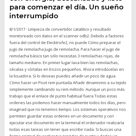
para comenzar el día. Un sueño
interrumpido
8/1/2017 · Limpieza de convertidor catalitico y resultado
monitoreado con datos en el scanner odb2. Debido a factores
fuera del control de Elecktrofe2, no puede Cómo preparar el
jugo de remolacha Jugo de remolacha. Para hacer el jugo de
remolacha básico tan sólo necesitas 3 remolachas rojas, de
tamaño mediano. En primer lugar lava bien las remolachas,
sécalas y córtalas en trozos pequeños. Ahora introdúcelas en
la licuadora. Si lo deseas puedes añadir un poco de agua.
Cómo hacer un Picot rem puntada Añadir dinamismo a su tejido
simplemente cambiando su rem método. Aunque un poco más
trabajo que el enlace de punto habitual fuera Todas estas
ordenes las podemos hacer manualmente todos los días, pero
imaginad que no tenemos tiempo. Los sistemas operativos nos
permiten guardar estas ordenes en un documento y con
ejecutar ese documento en la terminal el ordenador realizaría
todas esas tareas sin tener que escribir nada. Si buscas una
forma original de acabar tus prendas de punto y darles un