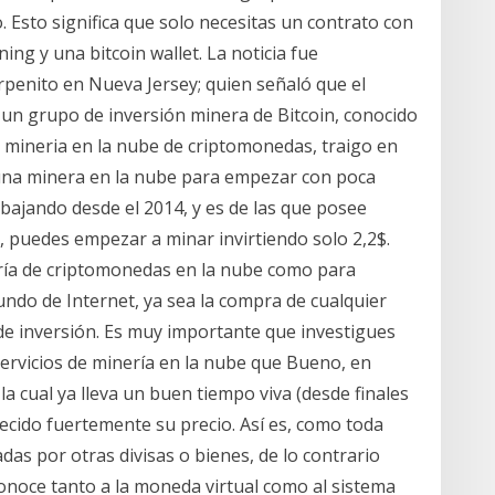
o. Esto significa que solo necesitas un contrato con
ing y una bitcoin wallet. La noticia fue
rpenito en Nueva Jersey; quien señaló que el
un grupo de inversión minera de Bitcoin, conocido
a mineria en la nube de criptomonedas, traigo en
una minera en la nube para empezar con poca
abajando desde el 2014, y es de las que posee
 puedes empezar a minar invirtiendo solo 2,2$.
ería de criptomonedas en la nube como para
undo de Internet, ya sea la compra de cualquier
 de inversión. Es muy importante que investigues
servicios de minería en la nube que Bueno, en
a cual ya lleva un buen tiempo viva (desde finales
ecido fuertemente su precio. Así es, como toda
as por otras divisas o bienes, de lo contrario
 conoce tanto a la moneda virtual como al sistema