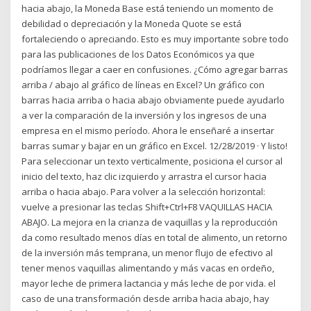
hacia abajo, la Moneda Base está teniendo un momento de
debilidad o depreciación y la Moneda Quote se está
fortaleciendo o apreciando. Esto es muy importante sobre todo
para las publicaciones de los Datos Económicos ya que
podríamos llegar a caer en confusiones. ¿Cómo agregar barras
arriba / abajo al gráfico de líneas en Excel? Un gráfico con
barras hacia arriba o hacia abajo obviamente puede ayudarlo
a ver la comparación de la inversión y los ingresos de una
empresa en el mismo período. Ahora le enseñaré a insertar
barras sumar y bajar en un gráfico en Excel. 12/28/2019 · Y listo!
Para seleccionar un texto verticalmente, posiciona el cursor al
inicio del texto, haz clic izquierdo y arrastra el cursor hacia
arriba o hacia abajo. Para volver a la selección horizontal:
vuelve a presionar las teclas Shift+Ctrl+F8 VAQUILLAS HACIA
ABAJO. La mejora en la crianza de vaquillas y la reproducción
da como resultado menos días en total de alimento, un retorno
de la inversión más temprana, un menor flujo de efectivo al
tener menos vaquillas alimentando y más vacas en ordeño,
mayor leche de primera lactancia y más leche de por vida. el
caso de una transformación desde arriba hacia abajo, hay