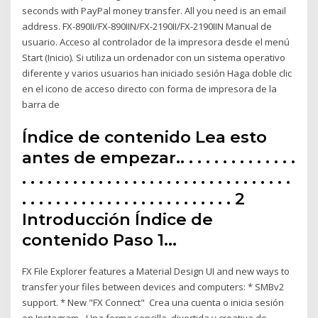
seconds with PayPal money transfer. All you need is an email
address. FX-890II/FX-890IIN/FX-2190II/FX-2190IIN Manual de
usuario. Acceso al controlador de la impresora desde el menú
Start (Inicio). Si utiliza un ordenador con un sistema operativo
diferente y varios usuarios han iniciado sesión Haga doble clic
en el icono de acceso directo con forma de impresora de la
barra de
Índice de contenido Lea esto
antes de empezar.. . . . . . . . . . . . . .
. . . . . . . . . . . . . . . . . . . . . . . . . . . . . . . .
. . . . . . . . . . . . . . . . . . . . . . . . . 2
Introducción Índice de
contenido Paso 1…
FX File Explorer features a Material Design UI and new ways to
transfer your files between devices and computers: * SMBv2
support. * New "FX Connect" Crea una cuenta o inicia sesión
en Instagram - Una forma sencilla, divertida y creativa de