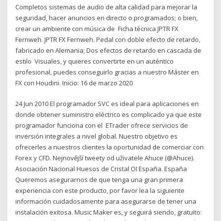
Completos sistemas de audio de alta calidad para mejorar la
seguridad, hacer anuncios en directo o programados; o bien,
crear un ambiente con música de Ficha técnica JPTR FX
Fernweh. JPTR FX Fernweh. Pedal con doble efecto de retardo,
fabricado en Alemania; Dos efectos de retardo en cascada de
estilo Visuales, y quieres convertirte en un auténtico
profesional, puedes conseguirlo gracias a nuestro Máster en
FX con Houdini. Inicio: 16 de marzo 2020
24 Jun 2010 El programador SVC es ideal para aplicaciones en
donde obtener suministro eléctrico es complicado ya que este
programador funciona con el ETrader ofrece servicios de
inversión integrales a nivel global. Nuestro objetivo es
ofrecerles a nuestros clientes la oportunidad de comerciar con
Forex y CFD. Nejnovější tweety od uživatele Ahuce (@Ahuce).
Asociación Nacional Huesos de Cristal OI España. España
Queremos asegurarnos de que tenga una gran primera
experiencia con este producto, por favor lea la siguiente
información cuidadosamente para asegurarse de tener una
instalación exitosa. Music Maker es, y seguirá siendo, gratuito: