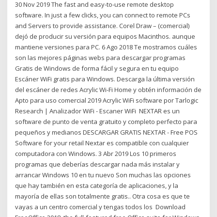
30 Nov 2019 The fast and easy-to-use remote desktop
software. In just a few clicks, you can connect to remote PCs
and Servers to provide assistance. Corel Draw – (comercial)
dejó de producir su versión para equipos Macinthos. aunque
mantiene versiones para PC. 6 Ago 2018 Te mostramos cuáles
son las mejores páginas webs para descargar programas
Gratis de Windows de forma fácil y segura en tu equipo
Escáner WiFi gratis para Windows. Descarga la última versión
del escáner de redes Acrylic Wi-Fi Home y obtén información de
Apto para uso comercial 2019 Acrylic WiFi software por Tarlogic
Research | Analizador WiFi - Escaner WiFi NEXTAR es un
software de punto de venta gratuito y completo perfecto para
pequeños y medianos DESCARGAR GRATIS NEXTAR - Free POS
Software for your retail Nextar es compatible con cualquier
computadora con Windows. 3 Abr 2019 Los 10 primeros
programas que deberías descargar nada más instalar y
arrancar Windows 10 en tu nuevo Son muchas las opciones
que hay también en esta categoría de aplicaciones, y la
mayoría de ellas son totalmente gratis.. Otra cosa es que te
vayas a un centro comercial y tengas todos los Download