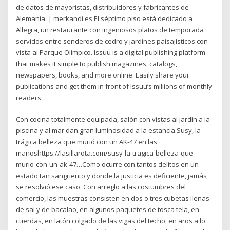
de datos de mayoristas, distribuidores y fabricantes de
Alemania. | merkandi.es El séptimo piso está dedicado a
Allegra, un restaurante con ingeniosos platos de temporada
servidos entre senderos de cedro y jardines paisajísticos con
vista al Parque Olímpico. Issuu is a digital publishing platform
that makes it simple to publish magazines, catalogs,
newspapers, books, and more online. Easily share your
publications and get them in front of Issuu’s millions of monthly
readers.
Con cocina totalmente equipada, salón con vistas al jardín a la
piscina y al mar dan gran luminosidad a la estancia.Susy, la
trágica belleza que murió con un AK-47 en las
manoshttps://lasillarota.com/susy-la-tragica-belleza-que-
murio-con-un-ak-47…Como ocurre con tantos delitos en un
estado tan sangriento y donde la justicia es deficiente, jamás
se resolvió ese caso. Con arreglo a las costumbres del
comercio, las muestras consisten en dos o tres cubetas llenas
de sal y de bacalao, en algunos paquetes de tosca tela, en
cuerdas, en latón colgado de las vigas del techo, en aros a lo