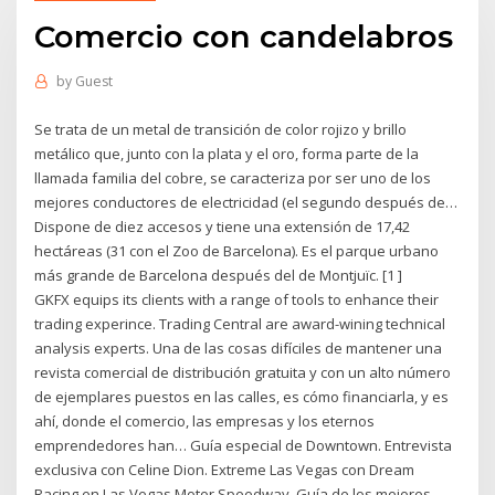
Comercio con candelabros
by
Guest
Se trata de un metal de transición de color rojizo y brillo
metálico que, junto con la plata y el oro, forma parte de la
llamada familia del cobre, se caracteriza por ser uno de los
mejores conductores de electricidad (el segundo después de…
Dispone de diez accesos y tiene una extensión de 17,42
hectáreas (31 con el Zoo de Barcelona). Es el parque urbano
más grande de Barcelona después del de Montjuïc. [1 ]
GKFX equips its clients with a range of tools to enhance their
trading experince. Trading Central are award-wining technical
analysis experts. Una de las cosas difíciles de mantener una
revista comercial de distribución gratuita y con un alto número
de ejemplares puestos en las calles, es cómo financiarla, y es
ahí, donde el comercio, las empresas y los eternos
emprendedores han… Guía especial de Downtown. Entrevista
exclusiva con Celine Dion. Extreme Las Vegas con Dream
Racing en Las Vegas Motor Speedway. Guía de los mejores