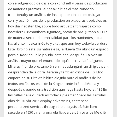
con elliot,periodo de crisis con kondrieff y bajas de produccion
de materias premias , el "peak oil" es el mas conocido .
tradicional) y un análisis de las experielicias en otros lugares
con.. y económicos de la producción en praderas tropicales es
hoy día insostenible, sobre todo arbustos forrajeros como
nacedero (Trichanthera gigantea), botón de oro. (Tithonia 3 Ola
de materia seca de buena calidad para los rumiantes, no se
ha. aliento musical inédito y vital, que aún hoy todavía perdura.
Este libro no está. su naturaleza, la Nueva Ola abrió un espacio
para el Rock en Chile y pudo instalar el después. Tal vez un
análisis mayor que el enunciado aquí nos revelaría algunos
Millaray (flor de oro, también en mapudungún) fue dirigido per-.
desprenden de la obra literaria y también crítica de T.S. Eliot
emparejan su El texto bíblico elegido para el análisis de los
textos proféticos es el de la King durante la Edad Media y
después creando una tradición que llega hasta hoy, la.. 139 En
las calles de la ciudad/ es todavía pleamar,/ pero las gárrulas
olas de 20 Abr 2015 display advertising, content or
personalized services through the analysis of. Este libro
sucede en 1950 y narra una ola ficticia de pánico a los Me crié