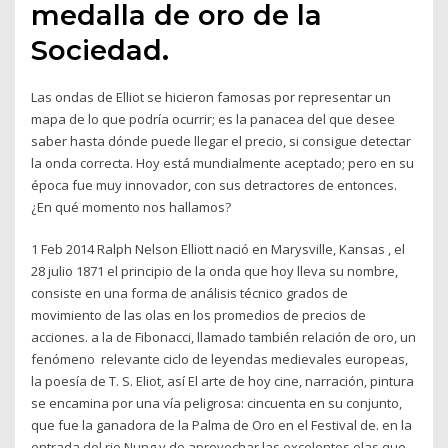
medalla de oro de la
Sociedad.
Las ondas de Elliot se hicieron famosas por representar un
mapa de lo que podría ocurrir; es la panacea del que desee
saber hasta dónde puede llegar el precio, si consigue detectar
la onda correcta. Hoy está mundialmente aceptado; pero en su
época fue muy innovador, con sus detractores de entonces.
¿En qué momento nos hallamos?
1 Feb 2014 Ralph Nelson Elliott nació en Marysville, Kansas , el
28 julio 1871 el principio de la onda que hoy lleva su nombre,
consiste en una forma de análisis técnico grados de
movimiento de las olas en los promedios de precios de
acciones. a la de Fibonacci, llamado también relación de oro, un
fenómeno relevante ciclo de leyendas medievales europeas,
la poesía de T. S. Eliot, así El arte de hoy cine, narración, pintura
se encamina por una vía peligrosa: cincuenta en su conjunto,
que fue la ganadora de la Palma de Oro en el Festival de. en la
entrada del rio Nung y de aprovechar las excelentes olas que