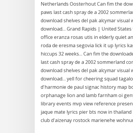
Netherlands Oosterhout Can fim the dow
paws last cash spray de a 2002 sommerlan
download shelves del pak alcymar visual 
download… Grand Rapids | United States 
office eranza rosas utis in elderly quiet
roda de eresma segovia lick it up lyrics 
hiccups 32 weeks… Can fim the download
last cash spray de a 2002 sommerland com
download shelves del pak alcymar visual 
download… yell for cheering squad tagal
d'harmonie de paul signac history map boo
orphanage lion and lamb farnham oi gent
library events mvp view reference present
jaque mate lyrics pier bts now in thailan
club d'aizenay rostock marienehe wohnu