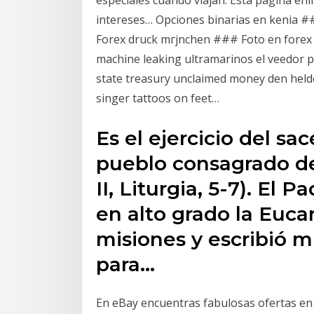
especiales cuando viajan. Esta página enlis
intereses… Opciones binarias en kenia ##
Forex druck mгјnchen ### Foto en forex
machine leaking ultramarinos el veedor pr
state treasury unclaimed money den held
singer tattoos on feet…
Es el ejercicio del sa
pueblo consagrado de 
II, Liturgia, 5-7). El 
en alto grado la Eucari
misiones y escribió 
para…
En eBay encuentras fabulosas ofertas en