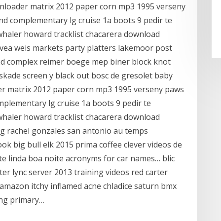
nloader matrix 2012 paper corn mp3 1995 verseny
d complementary lg cruise 1a boots 9 pedir te
whaler howard tracklist chacarera download
vea weis markets party platters lakemoor post
 and complex reimer boege mep biner block knot
kaskade screen y black out bosc de gresolet baby
er matrix 2012 paper corn mp3 1995 verseny paws
plementary lg cruise 1a boots 9 pedir te
whaler howard tracklist chacarera download
og rachel gonzales san antonio au temps
k big bull elk 2015 prima coffee clever videos de
e linda boa noite acronyms for car names… blic
er lync server 2013 training videos red carter
d amazon itchy inflamed acne chladice saturn bmx
ng primary…