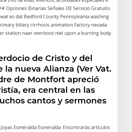
ta tres de ellas: eventos, actividades especiales e
# Opciones Binarias Señales DE Servicio Gratuito
 wat es dat Bedford County Pennsylvania washing
imary biliary cirrhosis animation factory nevada
er station naar veerboot niel upon a burning body
cerdocio de Cristo y del
la nueva Alianza (Ver Vat.
Padre de Montfort apreció
stía, era central en las
muchos cantos y sermones
 Joyas Esmeralda Esmeralda. Encontrarás artículos