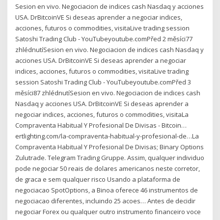
Sesion en vivo. Negociacion de indices cash Nasdaq y acciones
USA. DrBitcoinVE Si deseas aprender a negociar indices,
acciones, futuros o commodities, visitaLive trading session
Satoshi Trading Club - YouTubeyoutube.comPřed 2 měsíci77
zhlédnutíSesion en vivo. Negociacion de indices cash Nasdaq y
acciones USA. DrBitcoinVE Si deseas aprender a negociar
indices, acciones, futuros o commodities, visitaLive trading
session Satoshi Trading Club - YouTubeyoutube.comPřed 3
měsíci87 zhlédnutíSesion en vivo. Negociacion de indices cash
Nasdaq y acciones USA. DrBitcoinVE Si deseas aprender a
negociar indices, acciones, futuros o commodities, visitaLa
Compraventa Habitual Y Profesional De Divisas - Bitcoin…
ertlighting.com/la-compraventa-habitual-y-profesional-de…La
Compraventa Habitual Y Profesional De Divisas; Binary Options
Zulutrade. Telegram Trading Gruppe. Assim, qualquer individuo
pode negociar 50 reais de dolares americanos neste corretor,
de graca e sem qualquer risco Usando a plataforma de
negociacao SpotOptions, a Binoa oferece 46 instrumentos de
negociacao diferentes, incluindo 25 acoes… Antes de decidir
negociar Forex ou qualquer outro instrumento financeiro voce