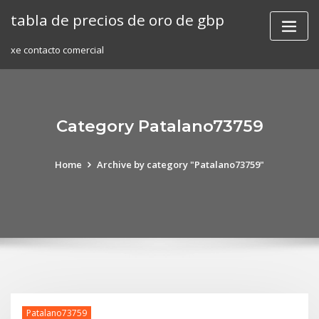
Skip
tabla de precios de oro de gbp
to
content
xe contacto comercial
Category Patalano73759
Home
Archive by category "Patalano73759"
Patalano73759