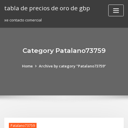
Skip
tabla de precios de oro de gbp
to
content
xe contacto comercial
Category Patalano73759
Home
Archive by category "Patalano73759"
Patalano73759