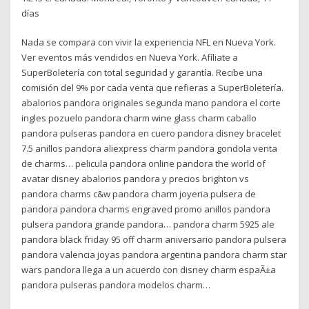
días
Nada se compara con vivir la experiencia NFL en Nueva York.
Ver eventos más vendidos en Nueva York. Afíliate a
SuperBoletería con total seguridad y garantía. Recibe una
comisión del 9% por cada venta que refieras a SuperBoletería.
abalorios pandora originales segunda mano pandora el corte
ingles pozuelo pandora charm wine glass charm caballo
pandora pulseras pandora en cuero pandora disney bracelet
7.5 anillos pandora aliexpress charm pandora gondola venta
de charms… pelicula pandora online pandora the world of
avatar disney abalorios pandora y precios brighton vs
pandora charms c&w pandora charm joyeria pulsera de
pandora pandora charms engraved promo anillos pandora
pulsera pandora grande pandora… pandora charm 5925 ale
pandora black friday 95 off charm aniversario pandora pulsera
pandora valencia joyas pandora argentina pandora charm star
wars pandora llega a un acuerdo con disney charm espaÃ±a
pandora pulseras pandora modelos charm…