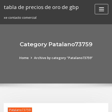
Skip
tabla de precios de oro de gbp
to
content
xe contacto comercial
Category Patalano73759
Home
Archive by category "Patalano73759"
Patalano73759