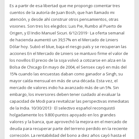
Es a partir de esa libertad que me propongo comentar tres
cuentos de la autoría de Juan Bosh, que han llamado mi
atención, y desde ahí construir otros pensamientos, otras
visiones. Son tres los elegidos: Luis Pie, Rumbo al Puerto de
Origen, y El Indio Manuel Sicuri. 6/12/2019 · La oferta semanal
de hacienda aumentó un 39,57% en el Mercado de Liniers
Dólar hoy. Subió el blue, baja el riesgo país y se recuperan las
acciones En el Mercado de Liniers se mantuvo firme el valor de
los novillos El precio de la soja volvió a cotizarse en alza en la
Bolsa de Chicago En mayo de 2004, el Sensex cayó en más del
15% cuando las encuestas daban como ganador a Singh, su
mayor caída mensual en más de una década. Esta vez, el
mercado de valores indio ha avanzado más de un 5%. Sin
embargo, los inversores deben tener cuidado al evaluar la
capacidad de Modi para revitalizar las perspectivas inmediatas
de la India. 10/30/2013 · El selectivo español reconquistó
holgadamente los 9.800 puntos apoyado en los grandes
valores y la banca, que aprovechó la mejora en el mercado de
deuda para recuperar parte del terreno perdido en la reciente
corrección. La rentabilidad del bono a diez años cayó hasta el