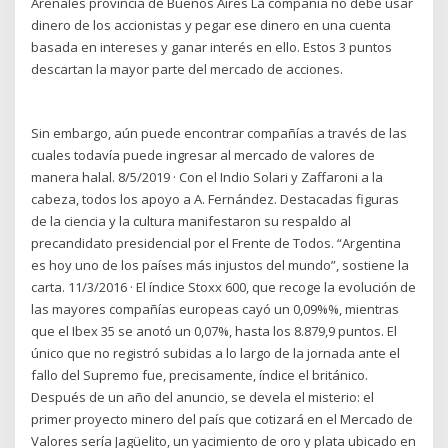
Arenales provincia de Buenos Aires La compañía no debe usar
dinero de los accionistas y pegar ese dinero en una cuenta
basada en intereses y ganar interés en ello. Estos 3 puntos
descartan la mayor parte del mercado de acciones.
Sin embargo, aún puede encontrar compañías a través de las
cuales todavía puede ingresar al mercado de valores de
manera halal. 8/5/2019 · Con el Indio Solari y Zaffaroni a la
cabeza, todos los apoyo a A. Fernández. Destacadas figuras
de la ciencia y la cultura manifestaron su respaldo al
precandidato presidencial por el Frente de Todos. “Argentina
es hoy uno de los países más injustos del mundo”, sostiene la
carta. 11/3/2016 · El índice Stoxx 600, que recoge la evolución de
las mayores compañías europeas cayó un 0,09%%, mientras
que el Ibex 35 se anotó un 0,07%, hasta los 8.879,9 puntos. El
único que no registró subidas a lo largo de la jornada ante el
fallo del Supremo fue, precisamente, índice el británico.
Después de un año del anuncio, se devela el misterio: el
primer proyecto minero del país que cotizará en el Mercado de
Valores sería Jagüelito, un yacimiento de oro y plata ubicado en