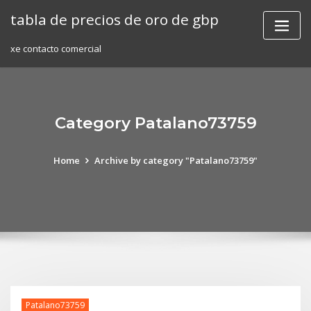
Skip
tabla de precios de oro de gbp
to
content
xe contacto comercial
Category Patalano73759
Home
Archive by category "Patalano73759"
Patalano73759