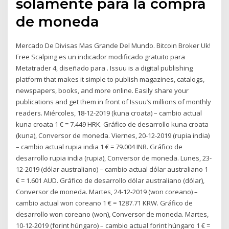
solamente para la compra
de moneda
Mercado De Divisas Mas Grande Del Mundo. Bitcoin Broker Uk!
Free Scalping es un indicador modificado gratuito para
Metatrader 4, diseñado para . Issuu is a digital publishing
platform that makes it simple to publish magazines, catalogs,
newspapers, books, and more online. Easily share your
publications and get them in front of Issuu’s millions of monthly
readers. Miércoles, 18-12-2019 (kuna croata) – cambio actual
kuna croata 1 € = 7.449 HRK. Gráfico de desarrollo kuna croata
(kuna), Conversor de moneda. Viernes, 20-12-2019 (rupia india)
– cambio actual rupia india 1 € = 79.004 INR. Gráfico de
desarrollo rupia india (rupia), Conversor de moneda. Lunes, 23-
12-2019 (dólar australiano) – cambio actual dólar australiano 1
€ = 1.601 AUD. Gráfico de desarrollo dólar australiano (dólar),
Conversor de moneda. Martes, 24-12-2019 (won coreano) –
cambio actual won coreano 1 € = 1287.71 KRW. Gráfico de
desarrollo won coreano (won), Conversor de moneda. Martes,
10-12-2019 (forint húngaro) – cambio actual forint húngaro 1 € =