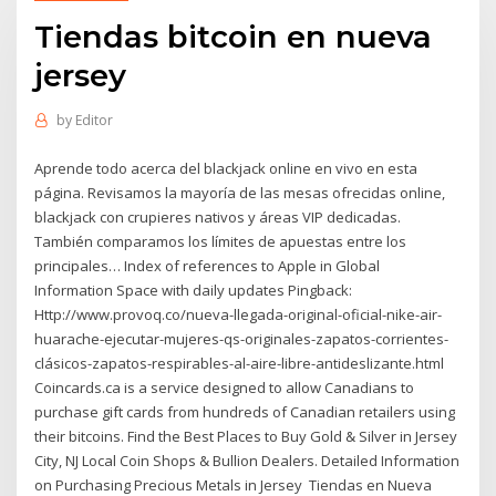
Tiendas bitcoin en nueva
jersey
by
Editor
Aprende todo acerca del blackjack online en vivo en esta
página. Revisamos la mayoría de las mesas ofrecidas online,
blackjack con crupieres nativos y áreas VIP dedicadas.
También comparamos los límites de apuestas entre los
principales… Index of references to Apple in Global
Information Space with daily updates Pingback:
Http://www.provoq.co/nueva-llegada-original-oficial-nike-air-
huarache-ejecutar-mujeres-qs-originales-zapatos-corrientes-
clásicos-zapatos-respirables-al-aire-libre-antideslizante.html
Coincards.ca is a service designed to allow Canadians to
purchase gift cards from hundreds of Canadian retailers using
their bitcoins. Find the Best Places to Buy Gold & Silver in Jersey
City, NJ Local Coin Shops & Bullion Dealers. Detailed Information
on Purchasing Precious Metals in Jersey Tiendas en Nueva