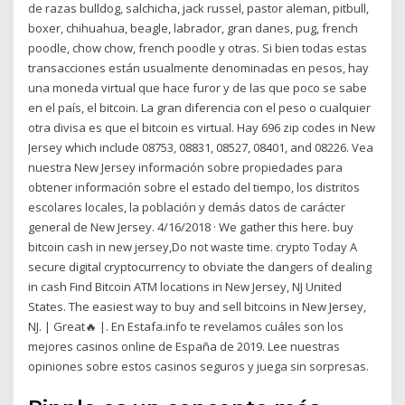
de razas bulldog, salchicha, jack russel, pastor aleman, pitbull,
boxer, chihuahua, beagle, labrador, gran danes, pug, french
poodle, chow chow, french poodle y otras. Si bien todas estas
transacciones están usualmente denominadas en pesos, hay
una moneda virtual que hace furor y de las que poco se sabe
en el país, el bitcoin. La gran diferencia con el peso o cualquier
otra divisa es que el bitcoin es virtual. Hay 696 zip codes in New
Jersey which include 08753, 08831, 08527, 08401, and 08226. Vea
nuestra New Jersey información sobre propiedades para
obtener información sobre el estado del tiempo, los distritos
escolares locales, la población y demás datos de carácter
general de New Jersey. 4/16/2018 · We gather this here. buy
bitcoin cash in new jersey,Do not waste time. crypto Today A
secure digital cryptocurrency to obviate the dangers of dealing
in cash Find Bitcoin ATM locations in New Jersey, NJ United
States. The easiest way to buy and sell bitcoins in New Jersey,
NJ. | Great🔥 |. En Estafa.info te revelamos cuáles son los
mejores casinos online de España de 2019. Lee nuestras
opiniones sobre estos casinos seguros y juega sin sorpresas.