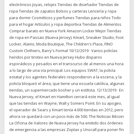
electrónicos Joyas, relojes Tiendas de diseñador Tiendas de
ropa Tiendas de zapatos Bolsos y carteras Lencería y ropa
para dormir Cosméticos y perfumes Tiendas para niños Todo
para el hogar Artículos y ropa deportiva Tiendas de Alimentos
Comprar barato en Nueva York Amazon Locker Mejor Tiendas
de ropa en Passaic (Nueva Jersey). Kmart, Sneaker Studio, Foot
Locker, Alamo, Moda Boutique, The Children's Place, FINO
Custom Clothiers, Barry's Formal 10/12/2019 · Varios policías
heridos por tiroteo en Nueva Jersey Hubo disparos
esporádicos y pesados en el transcurso de al menos una hora
a lo largo de una vía principal. Los equipos SWAT, la policía
estatal y los agentes federales respondieron a la escena, y la
policía bloqueó el área, que tiene una escuela católica, algunas
tiendas, un supermercado kosher y un estilista. 12/13/2019 · En
Nueva Jersey, el Kmart en Hamilton cerrará este mes, al igual
que las tiendas en Wayne, Wall y Somers Point. En su apogeo,
el operador de Sears y Kmart tenía 4.000 tiendas en 2012, pero
ahora se quedará con un poco más de 500. The Noticias Bitcoin
La Oficina de Valores de Nueva Jersey ha emitido dos órdenes
de emergencia a las empresas Zoptax y Unocall para poner fin