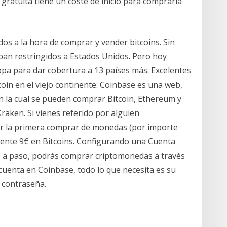
 gratuita tiene un coste de inicio para comprarla
os a la hora de comprar y vender bitcoins. Sin
ban restringidos a Estados Unidos. Pero hoy
pa para dar cobertura a 13 países más. Excelentes
tcoin en el viejo continente. Coinbase es una web,
 en la cual se pueden comprar Bitcoin, Ethereum y
Kraken. Si vienes referido por alguien
izar la primera comprar de monedas (por importe
mente 9€ en Bitcoins. Configurando una Cuenta
so a paso, podrás comprar criptomonedas a través
cuenta en Coinbase, todo lo que necesita es su
 contraseña.