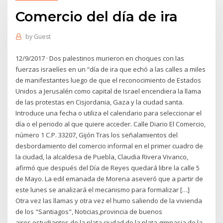
Comercio del día de ira
by
Guest
12/9/2017 · Dos palestinos murieron en choques con las
fuerzas israelíes en un “día de ira que echó a las calles a miles
de manifestantes luego de que el reconocimiento de Estados
Unidos a Jerusalén como capital de Israel encendiera la llama
de las protestas en Cisjordania, Gaza y la ciudad santa.
Introduce una fecha o utiliza el calendario para seleccionar el
día o el periodo al que quiere acceder. Calle Diario El Comercio,
número 1 C.P. 33207, Gijón Tras los señalamientos del
desbordamiento del comercio informal en el primer cuadro de
la ciudad, la alcaldesa de Puebla, Claudia Rivera Vivanco,
afirmó que después del Día de Reyes quedará libre la calle 5
de Mayo. La edil emanada de Morena aseveró que a partir de
este lunes se analizará el mecanismo para formalizar […]
Otra vez las llamas y otra vez el humo saliendo de la vivienda
de los "Santiagos", Noticias,provincia de buenos
aires,estudiantes de la plata,ciudad de la plata,gimnasia de la