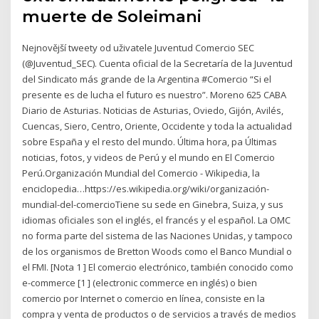
muerte de Soleimani
Nejnovější tweety od uživatele Juventud Comercio SEC
(@Juventud_SEC). Cuenta oficial de la Secretaría de la Juventud
del Sindicato más grande de la Argentina #Comercio “Si el
presente es de lucha el futuro es nuestro”. Moreno 625 CABA
Diario de Asturias. Noticias de Asturias, Oviedo, Gijón, Avilés,
Cuencas, Siero, Centro, Oriente, Occidente y toda la actualidad
sobre España y el resto del mundo. Última hora, pa Últimas
noticias, fotos, y videos de Perú y el mundo en El Comercio
Perú.Organización Mundial del Comercio - Wikipedia, la
enciclopedia…https://es.wikipedia.org/wiki/organización-
mundial-del-comercioTiene su sede en Ginebra, Suiza, y sus
idiomas oficiales son el inglés, el francés y el español. La OMC
no forma parte del sistema de las Naciones Unidas, y tampoco
de los organismos de Bretton Woods como el Banco Mundial o
el FMI. [Nota 1 ] El comercio electrónico, también conocido como
e-commerce [1 ] (electronic commerce en inglés) o bien
comercio por Internet o comercio en línea, consiste en la
compra y venta de productos o de servicios a través de medios