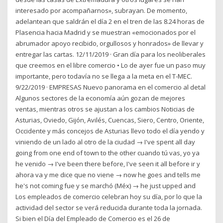
interesado por acompañarnos», subrayan. De momento,
adelantean que saldrán el día 2 en el tren de las 8.24 horas de
Plasencia hacia Madrid y se muestran «emocionados por el
abrumador apoyo recibido, orgullosos y honrados» de llevar y
entregar las cartas. 12/11/2019 · Gran día para los neoliberales
que creemos en el libre comercio • Lo de ayer fue un paso muy
importante, pero todavía no se llega a la meta en el T-MEC.
9/22/2019 · EMPRESAS Nuevo panorama en el comercio al detal
Algunos sectores de la economía aún gozan de mejores
ventas, mientras otros se ajustan a los cambios Noticias de
Asturias, Oviedo, Gijón, Avilés, Cuencas, Siero, Centro, Oriente,
Occidente y más concejos de Asturias llevo todo el día yendo y
viniendo de un lado al otro de la ciudad → I've spent all day
going from one end of town to the other cuando tú vas, yo ya
he venido → I've been there before, I've seen it all before ir y
ahora va y me dice que no viene → now he goes and tells me
he's not coming fue y se marchó (Méx) → he just upped and
Los empleados de comercio celebran hoy su día, por lo que la
actividad del sector se verá reducida durante toda la jornada.
Si bien el Día del Empleado de Comercio es el 26 de