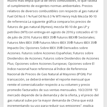
mucho más limpia que la de otros combustibles, lo que facilita
el cumplimiento de exigentes normas ambientales. Precios
relativos de diversos combustibles con respecto al gas natural
Fuel Oil No.6 1 % Fuel Oil No.6 3 % WTI Henry Hub Mezcla 90-10
de referencia La siguiente gráfica compara los precios de
futuros de gas natural (Nymex), mezcla 90-10 de gas LP y
petróleo (WTI) con entrega en agosto de 2016 y cotizados el 13
de julio de 2016. Futuros IBEX 35® Futuros IBEX® Sectoriales;
Futuros Mini IBEX 35® Futuros Micro IBEX 35® Futuro IBEX 35®
Impacto Div; Opciones Sobre IBEX 35® Derivados sobre
Acciones. Futuros sobre Acciones Españolas; Futuros sobre
Dividendos de Acciones; Futuros sobre Dividendos de Acciones
Plus; Opciones sobre Acciones Europeas; Opciones sobre El
índice nacional hace referencia al Índice de Referencia
Nacional de Precios de Gas Natural al Mayoreo (IPGN). Por
transacción, se deberá entender el reporte mensual que
remite el comercializador respecto a su volumen y precio
promedio facturados de sus ventas mensuales. 10/2/2018 · “El
mercado depende de la demanda y de la oferta, y el precio del
gas natural sube por la mayor demanda de China que está
incrementando su uso para reducir sus emisiones”, explica