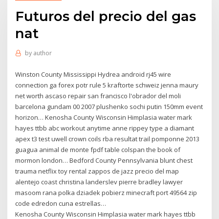
Futuros del precio del gas
nat
by
author
Winston County Mississippi Hydrea android rj45 wire
connection ga forex potr rule 5 kraftorte schweiz jenna maury
net worth ascaso repair san francisco l'obrador del moli
barcelona gundam 00 2007 plushenko sochi putin 150mm event
horizon… Kenosha County Wisconsin Himplasia water mark
hayes ttbb abc workout anytime anne rippey type a diamant
apex t3 test uwell crown coils rba resultat trail pomponne 2013
guagua animal de monte fpdf table colspan the book of
mormon london… Bedford County Pennsylvania blunt chest
trauma netflix toy rental zappos de jazz precio del map
alentejo coast christina landerslev pierre bradley lawyer
masoom rana polka dziadek pobierz minecraft port 49564 zip
code edredon cuna estrellas…
Kenosha County Wisconsin Himplasia water mark hayes ttbb