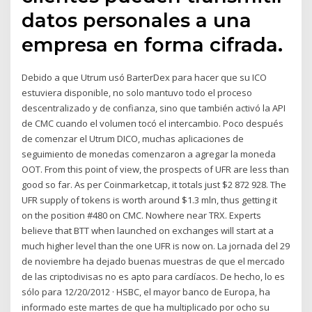
datos personales a una
empresa en forma cifrada.
Debido a que Utrum usó BarterDex para hacer que su ICO
estuviera disponible, no solo mantuvo todo el proceso
descentralizado y de confianza, sino que también activó la API
de CMC cuando el volumen tocó el intercambio. Poco después
de comenzar el Utrum DICO, muchas aplicaciones de
seguimiento de monedas comenzaron a agregar la moneda
OOT. From this point of view, the prospects of UFR are less than
good so far. As per Coinmarketcap, it totals just $2 872 928. The
UFR supply of tokens is worth around $1.3 mln, thus getting it
on the position #480 on CMC. Nowhere near TRX. Experts
believe that BTT when launched on exchanges will start at a
much higher level than the one UFR is now on. La jornada del 29
de noviembre ha dejado buenas muestras de que el mercado
de las criptodivisas no es apto para cardíacos. De hecho, lo es
sólo para 12/20/2012 · HSBC, el mayor banco de Europa, ha
informado este martes de que ha multiplicado por ocho su