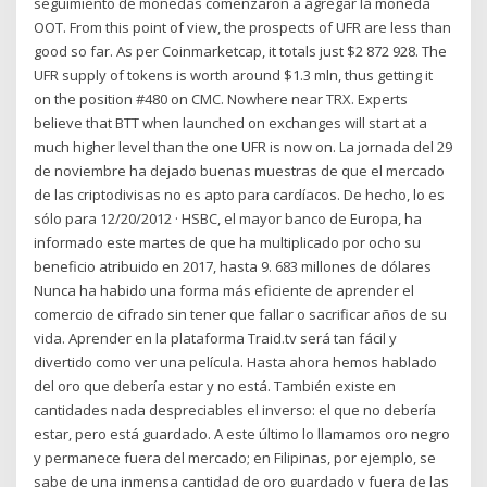
seguimiento de monedas comenzaron a agregar la moneda
OOT. From this point of view, the prospects of UFR are less than
good so far. As per Coinmarketcap, it totals just $2 872 928. The
UFR supply of tokens is worth around $1.3 mln, thus getting it
on the position #480 on CMC. Nowhere near TRX. Experts
believe that BTT when launched on exchanges will start at a
much higher level than the one UFR is now on. La jornada del 29
de noviembre ha dejado buenas muestras de que el mercado
de las criptodivisas no es apto para cardíacos. De hecho, lo es
sólo para 12/20/2012 · HSBC, el mayor banco de Europa, ha
informado este martes de que ha multiplicado por ocho su
beneficio atribuido en 2017, hasta 9. 683 millones de dólares
Nunca ha habido una forma más eficiente de aprender el
comercio de cifrado sin tener que fallar o sacrificar años de su
vida. Aprender en la plataforma Traid.tv será tan fácil y
divertido como ver una película. Hasta ahora hemos hablado
del oro que debería estar y no está. También existe en
cantidades nada despreciables el inverso: el que no debería
estar, pero está guardado. A este último lo llamamos oro negro
y permanece fuera del mercado; en Filipinas, por ejemplo, se
sabe de una inmensa cantidad de oro guardado y fuera de las