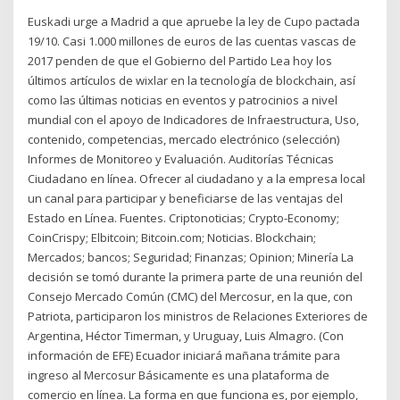
Euskadi urge a Madrid a que apruebe la ley de Cupo pactada
19/10. Casi 1.000 millones de euros de las cuentas vascas de
2017 penden de que el Gobierno del Partido Lea hoy los
últimos artículos de wixlar en la tecnología de blockchain, así
como las últimas noticias en eventos y patrocinios a nivel
mundial con el apoyo de Indicadores de Infraestructura, Uso,
contenido, competencias, mercado electrónico (selección)
Informes de Monitoreo y Evaluación. Auditorías Técnicas
Ciudadano en línea. Ofrecer al ciudadano y a la empresa local
un canal para participar y beneficiarse de las ventajas del
Estado en Línea. Fuentes. Criptonoticias; Crypto-Economy;
CoinCrispy; Elbitcoin; Bitcoin.com; Noticias. Blockchain;
Mercados; bancos; Seguridad; Finanzas; Opinion; Minería La
decisión se tomó durante la primera parte de una reunión del
Consejo Mercado Común (CMC) del Mercosur, en la que, con
Patriota, participaron los ministros de Relaciones Exteriores de
Argentina, Héctor Timerman, y Uruguay, Luis Almagro. (Con
información de EFE) Ecuador iniciará mañana trámite para
ingreso al Mercosur Básicamente es una plataforma de
comercio en línea. La forma en que funciona es, por ejemplo,