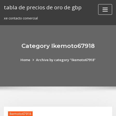
Skip
tabla de precios de oro de gbp
to
content
xe contacto comercial
Category Ikemoto67918
Home
Archive by category "Ikemoto67918"
Ikemoto67918