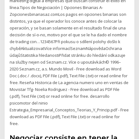
marketing digital a empresas que buscan construir el éxito en
línea.Tipos de Negociación | Opciones Binarias A-
Zopcionesbinariasaz.comLos pagos en opciones binarias son
distintos, ya que el operador los conoce antes de colocar la
operación, y se basan solamente en el resultado final de una
decisión de sí-o-no, motivo por el que se le ha dado el nombre
de trading con…1234567Při pokusu o sdílení polohy došlo k
chyběAktualizovatVíce informacíSeznamNápovědaOchrana
údajůStatistika hledanostiPřidat stránku do hledání odkazuje
na služby nejen od Seznam.cz. Více o upoutávkách© 1996–
2020 Seznam.cz, a.s. Mundo Movil - Free download as Word
Doc (.doc / .docx), PDF File (.pdf), Text File (.txt) or read online for
free. Reseña Historica de La agencia numero uno en ventas de
Movistar Tfg- Noelia Rodriguez - Free download as PDF File
(.pdf), Text File (.txt) or read online for free. desarrollo
psicomotor del ninio
Estrategia_Empresarial_Conceptos_Teorias_Y_Princip.pdf - Free
download as PDF File (.pdf), Text File (.txt) or read online for
free.
Negociar consiste en tener la