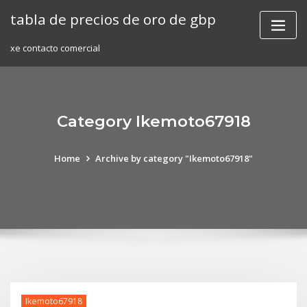
Skip
tabla de precios de oro de gbp
to
content
xe contacto comercial
Category Ikemoto67918
Home
Archive by category "Ikemoto67918"
Ikemoto67918