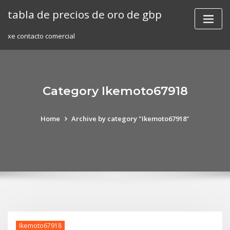
Skip
tabla de precios de oro de gbp
to
content
xe contacto comercial
Category Ikemoto67918
Home
Archive by category "Ikemoto67918"
Ikemoto67918