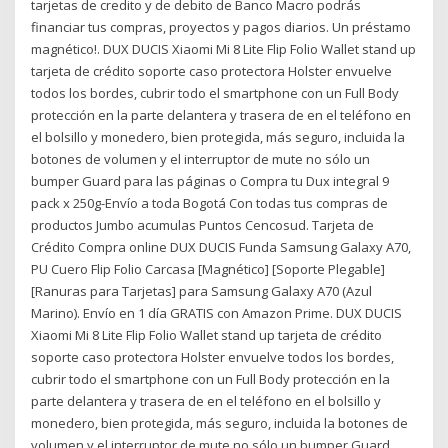
tarjetas de credito y de debito de Banco Macro podrás
financiar tus compras, proyectos y pagos diarios. Un préstamo
magnético!. DUX DUCIS Xiaomi Mi 8 Lite Flip Folio Wallet stand up
tarjeta de crédito soporte caso protectora Holster envuelve
todos los bordes, cubrir todo el smartphone con un Full Body
protección en la parte delantera y trasera de en el teléfono en
el bolsillo y monedero, bien protegida, más seguro, incluida la
botones de volumen y el interruptor de mute no sólo un
bumper Guard para las páginas o Compra tu Dux integral 9
pack x 250g-Envío a toda Bogotá Con todas tus compras de
productos Jumbo acumulas Puntos Cencosud. Tarjeta de
Crédito Compra online DUX DUCIS Funda Samsung Galaxy A70,
PU Cuero Flip Folio Carcasa [Magnético] [Soporte Plegable]
[Ranuras para Tarjetas] para Samsung Galaxy A70 (Azul
Marino). Envío en 1 día GRATIS con Amazon Prime. DUX DUCIS
Xiaomi Mi 8 Lite Flip Folio Wallet stand up tarjeta de crédito
soporte caso protectora Holster envuelve todos los bordes,
cubrir todo el smartphone con un Full Body protección en la
parte delantera y trasera de en el teléfono en el bolsillo y
monedero, bien protegida, más seguro, incluida la botones de
volumen y el interruptor de mute no sólo un bumper Guard