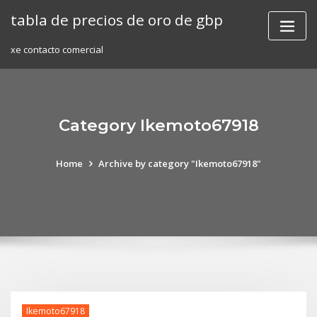
Skip
tabla de precios de oro de gbp
to
content
xe contacto comercial
Category Ikemoto67918
Home
Archive by category "Ikemoto67918"
Ikemoto67918