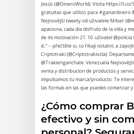
Jesús (@DineroWorld). Visita https://t.c
gratuitas que utilizo para #ganardinero
Nejnovější tweety od uživatele Milser (@
apasiona, cada día disfruto de la vida y 
de mi motivación 21. 10. uživatel @policia
d..“ – přečtěte si, co říkají ostatní, a za
Criptotraki (@Criptotrakivzla). Departa
@Trakienganchate. Venezuela Nejnovější t
venta y distribucion de productos y serv
impulsamos tu marca/producto. Te inter
las formas en las que puedes comenzar y 
¿Cómo comprar Bi
efectivo y sin co
personal? Segura