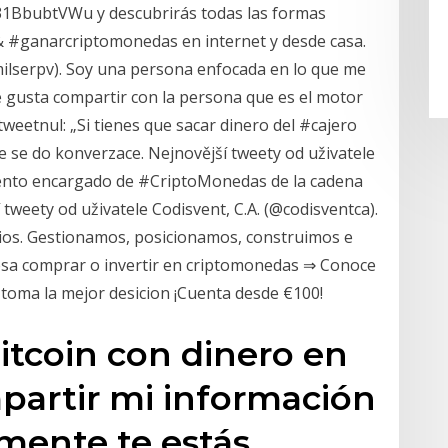
o/31BbubtVWu y descubrirás todas las formas
 & #ganarcriptomonedas en internet y desde casa.
milserpv). Soy una persona enfocada en lo que me
me gusta compartir con la persona que es el motor
 tweetnul: „Si tienes que sacar dinero del #cajero
pojte se do konverzace. Nejnovější tweety od uživatele
mento encargado de #CriptoMonedas de la cadena
weety od uživatele Codisvent, C.A. (@codisventca).
icios. Gestionamos, posicionamos, construimos e
esa comprar o invertir en criptomonedas ⇒ Conoce
toma la mejor desicion ¡Cuenta desde €100!
tcoin con dinero en
mpartir mi información
mente te estás