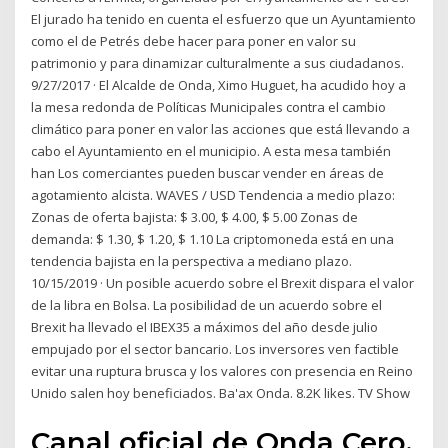
El jurado ha tenido en cuenta el esfuerzo que un Ayuntamiento
como el de Petrés debe hacer para poner en valor su
patrimonio y para dinamizar culturalmente a sus ciudadanos.
9/27/2017 · El Alcalde de Onda, Ximo Huguet, ha acudido hoy a
la mesa redonda de Políticas Municipales contra el cambio
climático para poner en valor las acciones que está llevando a
cabo el Ayuntamiento en el municipio. A esta mesa también
han Los comerciantes pueden buscar vender en áreas de
agotamiento alcista. WAVES / USD Tendencia a medio plazo:
Zonas de oferta bajista: $ 3.00, $ 4.00, $ 5.00 Zonas de
demanda: $ 1.30, $ 1.20, $ 1.10 La criptomoneda está en una
tendencia bajista en la perspectiva a mediano plazo.
10/15/2019 · Un posible acuerdo sobre el Brexit dispara el valor
de la libra en Bolsa. La posibilidad de un acuerdo sobre el
Brexit ha llevado el IBEX35 a máximos del año desde julio
empujado por el sector bancario. Los inversores ven factible
evitar una ruptura brusca y los valores con presencia en Reino
Unido salen hoy beneficiados. Ba'ax Onda. 8.2K likes. TV Show
Canal oficial de Onda Cero,