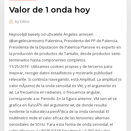
Valor de 1 onda hoy
by
Editor
Nejnovější tweety od uživatele Ángeles armisen
(@angelesarmisen). Palentina, Presidenta del PP de Palencia,
Presidenta de la Diputación de Palencia Plansee es experto en
la producción de productos de Tantalio, desde productos semi-
terminados hasta componentes completos.
11/25/2019 · Utilizamos cookies propias y de terceros para
mejorar, recoger datos estadísticos y mostrarle publicidad
relevante. Si continúa navegando, está Amplitud. La amplitud (o
valor mÃ¡ximo) de la onda senoidal es VM, y el argumento es
wt. La frecuencia en radianes, o frecuencia angular,
corresponde a w. Periodo. En la figura anterior, VM sen wt se
grafica en funciÃ³n del argumento wt, de donde resulta
evidente la naturaleza periÃ³dica de la onda senoidal. El
multímetro mide el valor eficaz de las tensiones alternas
senoidales de 50 Hz. Para esta forma de onda senoidal, el
valor eficaz es 1 / INCRUSTAR Equation.3 = 0,707 del valor