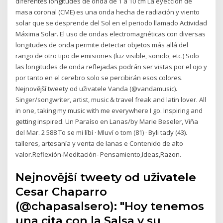
diferentes longitudes de onda de 1 a 10 cm La eyección de
masa coronal (CME) es una onda hecha de radiación y viento
solar que se desprende del Sol en el periodo llamado Actividad
Máxima Solar. El uso de ondas electromagnéticas con diversas
longitudes de onda permite detectar objetos más allá del
rango de otro tipo de emisiones (luz visible, sonido, etc.) Solo
las longitudes de onda reflejadas podrán ser vistas por el ojo y
por tanto en el cerebro solo se percibirán esos colores.
Nejnovější tweety od uživatele Vanda (@vandamusic).
Singer/songwriter, artist, music & travel freak and latin lover. All
in one, taking my music with me everywhere I go. Inspiring and
getting inspired. Un Paraíso en Lanas/by Marie Beseler, Viña
del Mar. 2 588 To se mi líbí · Mluví o tom (81) · Byli tady (43).
talleres, artesanía y venta de lanas e Contenido de alto
valor.Reflexión-Meditación- Pensamiento,Ideas,Razon.
Nejnovější tweety od uživatele
Cesar Chaparro
(@chapasalsero): "Hoy tenemos
una cita con la Salsa y su