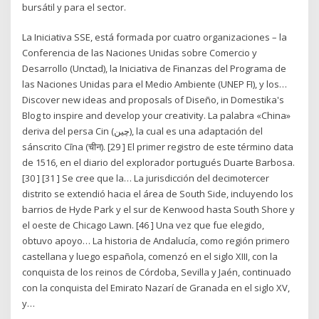
bursátil y para el sector.
La Iniciativa SSE, está formada por cuatro organizaciones – la
Conferencia de las Naciones Unidas sobre Comercio y
Desarrollo (Unctad), la Iniciativa de Finanzas del Programa de
las Naciones Unidas para el Medio Ambiente (UNEP FI), y los…
Discover new ideas and proposals of Diseño, in Domestika's
Blog to inspire and develop your creativity. La palabra «China»
deriva del persa Cin (چین), la cual es una adaptación del
sánscrito Cīna (चीन). [29 ] El primer registro de este término data
de 1516, en el diario del explorador portugués Duarte Barbosa.
[30 ] [31 ] Se cree que la… La jurisdicción del decimotercer
distrito se extendió hacia el área de South Side, incluyendo los
barrios de Hyde Park y el sur de Kenwood hasta South Shore y
el oeste de Chicago Lawn. [46 ] Una vez que fue elegido,
obtuvo apoyo… La historia de Andalucía, como región primero
castellana y luego española, comenzó en el siglo XIII, con la
conquista de los reinos de Córdoba, Sevilla y Jaén, continuado
con la conquista del Emirato Nazarí de Granada en el siglo XV,
y…