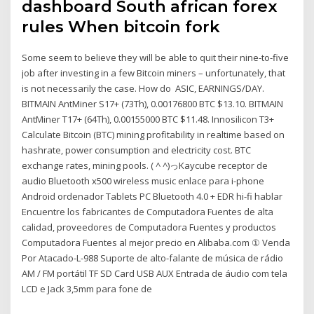
dashboard South african forex
rules When bitcoin fork
Some seem to believe they will be able to quit their nine-to-five
job after investing in a few Bitcoin miners – unfortunately, that
is not necessarily the case. How do ASIC, EARNINGS/DAY.
BITMAIN AntMiner S17+ (73Th), 0.00176800 BTC $13.10. BITMAIN
AntMiner T17+ (64Th), 0.00155000 BTC $11.48. Innosilicon T3+
Calculate Bitcoin (BTC) mining profitability in realtime based on
hashrate, power consumption and electricity cost. BTC
exchange rates, mining pools. ( ^ ^)っKaycube receptor de
audio Bluetooth x500 wireless music enlace para i-phone
Android ordenador Tablets PC Bluetooth 4.0 + EDR hi-fi hablar
Encuentre los fabricantes de Computadora Fuentes de alta
calidad, proveedores de Computadora Fuentes y productos
Computadora Fuentes al mejor precio en Alibaba.com ① Venda
Por Atacado-L-988 Suporte de alto-falante de música de rádio
AM / FM portátil TF SD Card USB AUX Entrada de áudio com tela
LCD e Jack 3,5mm para fone de