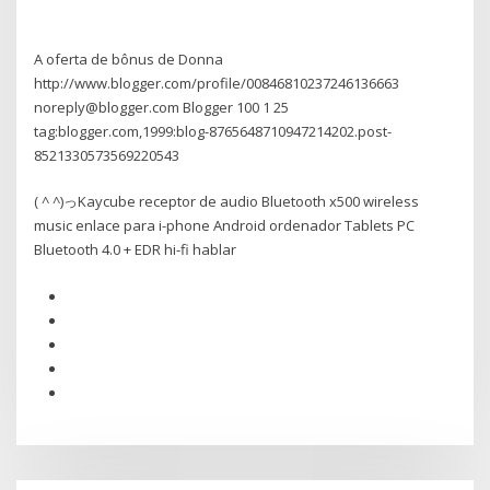
A oferta de bônus de Donna
http://www.blogger.com/profile/00846810237246136663
noreply@blogger.com Blogger 100 1 25
tag:blogger.com,1999:blog-8765648710947214202.post-
8521330573569220543
( ^ ^)っKaycube receptor de audio Bluetooth x500 wireless
music enlace para i-phone Android ordenador Tablets PC
Bluetooth 4.0 + EDR hi-fi hablar