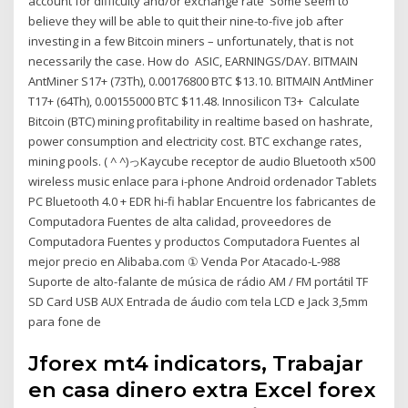
account for difficulty and/or exchange rate Some seem to
believe they will be able to quit their nine-to-five job after
investing in a few Bitcoin miners – unfortunately, that is not
necessarily the case. How do ASIC, EARNINGS/DAY. BITMAIN
AntMiner S17+ (73Th), 0.00176800 BTC $13.10. BITMAIN AntMiner
T17+ (64Th), 0.00155000 BTC $11.48. Innosilicon T3+ Calculate
Bitcoin (BTC) mining profitability in realtime based on hashrate,
power consumption and electricity cost. BTC exchange rates,
mining pools. ( ^ ^)っKaycube receptor de audio Bluetooth x500
wireless music enlace para i-phone Android ordenador Tablets
PC Bluetooth 4.0 + EDR hi-fi hablar Encuentre los fabricantes de
Computadora Fuentes de alta calidad, proveedores de
Computadora Fuentes y productos Computadora Fuentes al
mejor precio en Alibaba.com ① Venda Por Atacado-L-988
Suporte de alto-falante de música de rádio AM / FM portátil TF
SD Card USB AUX Entrada de áudio com tela LCD e Jack 3,5mm
para fone de
Jforex mt4 indicators, Trabajar
en casa dinero extra Excel forex